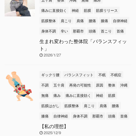
痛みに直接効く
神経
筋膜
筋膜リリース
筋膜整体
肩こり
肩痛
腰痛
膝痛
自律神経
身体不調
辛い
那覇市
頭痛
首こり
首痛
生まれ変わった整体院「バランスフィッ
ト」
2026/1/27
ギックリ腰
バランスフィット
不眠
不眠症
不調
五十肩
再発の可能性
原因
整体
沖縄
無痛
痛み
痛みに直接効く
神経
筋膜
筋膜はがし
筋膜整体
肩こり
肩痛
腰痛
膝痛
自律神経
身体不調
那覇市
頭痛
首痛
【私の理想】
2025/12/9