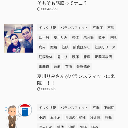
そもそも筋膜ってナニ？
2024/2/29
ギックリ腰
バランスフィット
不眠症
不調
四十肩
夏川りみ
整体
未分類
歌手
沖縄
痛み
癒着
筋膜
筋膜はがし
筋膜リリース
筋膜整体
肩こり
腰痛
膝痛
那覇国場店
那覇市
頭痛
首痛
骨盤矯正
夏川りみさんがバランスフィットに来
院！！！
2022/7/6
ギックリ腰
バランスフィット
不眠
不眠症
不調
五十肩
再発の可能性
冷え性
呼吸
噛みしめ
整体
沖縄
無痛
痛み