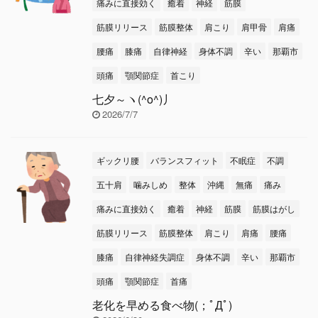
痛みに直接効く
癒着
神経
筋膜
筋膜リリース
筋膜整体
肩こり
肩甲骨
肩痛
腰痛
膝痛
自律神経
身体不調
辛い
那覇市
頭痛
顎関節症
首こり
七夕～ヽ(^o^)丿
2026/7/7
ギックリ腰
バランスフィット
不眠症
不調
五十肩
噛みしめ
整体
沖縄
無痛
痛み
痛みに直接効く
癒着
神経
筋膜
筋膜はがし
筋膜リリース
筋膜整体
肩こり
肩痛
腰痛
膝痛
自律神経失調症
身体不調
辛い
那覇市
頭痛
顎関節症
首痛
老化を早める食べ物(；ﾟДﾟ)