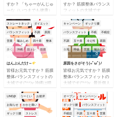
筋膜整体
肩こり
肩痛
腰痛
すか？ 「ちゃーがんじゅ
すか？ 筋膜整体バランス
ーな（いつまでも健康）
フィットの大城です
膝痛
自律神経失調症
苦しい
人生を！」 筋膜整体バラ
(*^^)v ι(´Д｀υ)ｱﾂｨｰ 夏本
身体不調
辛い
那覇市
頭痛
ンスフィットの大城です
番の沖縄・・・朝からセ
ストレートネック
ダイエット
キャンペーン
ギックリ腰
(*^^)v ついにジメジメ・
ミの声がすごいです
首痛
骨盤矯正
バランスフィット
不調
原因
バランスフィット
不眠
不眠症
ムシムシの沖縄の梅雨、
夏バテしないように気を
営業
噛みしめ
四十肩
整体
不調
五十肩
冷え性
原因
やってきましたね～
付けましょうね～ 今日
(^▽^;) 天気が不安定だと
のテーマは 【ナゼ枕が合
歩く
沖縄
筋トレ
筋膜
台風
呼吸
営業
噛みしめ
気圧の変化で頭痛など、
わない？】 です
施術
2023/4/10
2023/3/7
筋膜はがし
筋膜リリース
整体
旧盆
沖縄
独り言
辛い症状が出やすい方も
をしてると 「枕が合わな
はんぶんだけ～
原因をさがそう(=ﾟωﾟ)ﾉ
多いかと思います。 そこ
いんですよ〜」 とか、
肩こり
肩甲骨
腰痛
膝
痛み
筋膜
肩こり
肩痛
皆様お元気ですか？ 筋膜
皆様お元気ですか？ 筋膜
で今回のテーマは・・・
「朝ぜんぜん疲れが取れ
膝痛
自律神経失調症
足を組む
腰痛
膝
膝痛
臨時休業
整体バランスフィットの
整体バランスフィットの
【頭痛の原因と対策】 で
てない」 など枕でお悩み
大城です(*^^)v 沖縄は晴
大城です(*^^)v 最近個人
身体不調
辛い
那覇市
頭痛
自律神経失調症
那覇市
頭痛
す✌
低気圧の影響や片
の方多いです。 ナゼ枕
明際（シーミー）の時期
的にバタバタしておりま
頭痛持ちなど、頭痛でお
が合わないのか？ ズバ
顎関節症
首痛
骨盤矯正
骨盤矯正
になりました！ シーミ
して、少し更新の間が空
LINE@
うーくい
お彼岸
オープン
キャンペーン
悩みの方は多いですよね
リ！言います！ 「身体が
ーをご存じない方の為に
いてしまいました・・・
～
頭痛は「脳の問
悪いからです」 &n ...
お知らせ
かかと痛い
ギックリ腰
バランスフィット
ちょっと解説
シーミ
また少しずつ投稿さ
題」と ...
ギックリ腰
ストレス
不眠症
不調
五十肩
営業
ーとはご先祖様のお墓を
せて頂きますね(*^-^*)