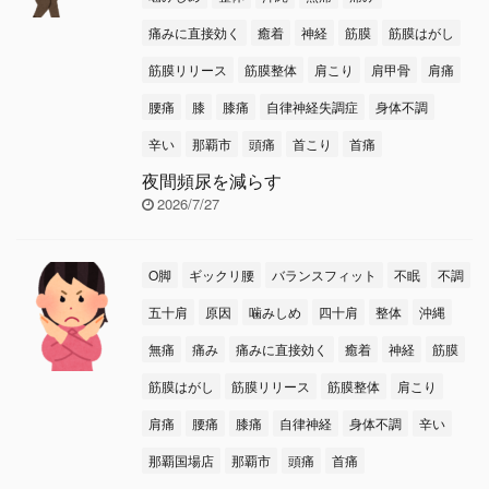
痛みに直接効く
癒着
神経
筋膜
筋膜はがし
筋膜リリース
筋膜整体
肩こり
肩甲骨
肩痛
腰痛
膝
膝痛
自律神経失調症
身体不調
辛い
那覇市
頭痛
首こり
首痛
夜間頻尿を減らす
2026/7/27
O脚
ギックリ腰
バランスフィット
不眠
不調
五十肩
原因
噛みしめ
四十肩
整体
沖縄
無痛
痛み
痛みに直接効く
癒着
神経
筋膜
筋膜はがし
筋膜リリース
筋膜整体
肩こり
肩痛
腰痛
膝痛
自律神経
身体不調
辛い
那覇国場店
那覇市
頭痛
首痛