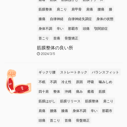
筋膜整体
肩こり
肩甲骨
肩痛
腰痛
膝
膝痛
自律神経
自律神経失調症
身体の状態
身体不調
辛い
那覇市
頭痛
顎関節症
首こり
首痛
骨盤矯正
筋膜整体の良い所
2024/3/5
ギックリ腰
ストレートネック
バランスフィット
不眠
不調
冷え性
原因
呼吸
噛みしめ
四十肩
整体
沖縄
痛み
癒着
筋膜
筋膜はがし
筋膜リリース
筋膜整体
肩こり
肩痛
腰痛
膝痛
身体不調
辛い
那覇市
頭痛
首こり
首痛
骨盤矯正