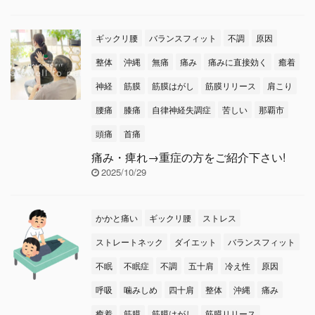
ギックリ腰
バランスフィット
不調
原因
整体
沖縄
無痛
痛み
痛みに直接効く
癒着
神経
筋膜
筋膜はがし
筋膜リリース
肩こり
腰痛
膝痛
自律神経失調症
苦しい
那覇市
頭痛
首痛
痛み・痺れ→重症の方をご紹介下さい!
2025/10/29
かかと痛い
ギックリ腰
ストレス
ストレートネック
ダイエット
バランスフィット
不眠
不眠症
不調
五十肩
冷え性
原因
呼吸
噛みしめ
四十肩
整体
沖縄
痛み
癒着
筋膜
筋膜はがし
筋膜リリース