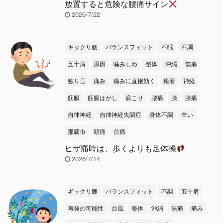
放置すると危険な腰痛サイン
2026/7/22
ギックリ腰
バランスフィット
不眠
不調
五十肩
原因
噛みしめ
整体
沖縄
無痛
独り言
痛み
痛みに直接効く
癒着
神経
筋膜
筋膜はがし
肩こり
腰痛
膝
膝痛
自律神経
自律神経失調症
身体不調
辛い
那覇市
頭痛
首痛
ヒザ痛時は、歩くよりも足体操
2026/7/14
ギックリ腰
バランスフィット
不調
五十肩
再発の可能性
台風
整体
沖縄
無痛
痛み