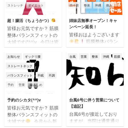
掃除して、親戚一同が集
しかし３月に入ってから
ストレッチ
ダイエット
四十肩
整体
沖縄
痛み
まってお墓の前でご飯を
はもう沖縄は暑くなって
2023/2/7
2022/3/2
バランスフィット
不調
台風
癒着
筋膜
筋膜はがし
食べたりします。 ご先祖
きました～ι(´Д｀υ)ｱﾂｨｰ
超！腸活（ちょうかつ）
姉妹店無事オープン！キャ
様の供養と子孫が元気に
朝晩はまだひんやりしま
呼吸
営業
噛みしめ
四十肩
筋膜リリース
筋膜整体
肩こり
ンペーン延長！
皆様お元気ですか？ 筋膜
仲良く暮らしてますよ
すが、昼間の車はクーラ
夏川りみ
沖縄
独り言
痛み
肩甲骨
肩痛
腰痛
膝痛
皆様おはようございます
整体バランスフィットの
と、ご報告する意味も込
ーガンガン必要になって
筋膜整体バラン
大城です(*^^)v 今日は皆
筋膜
肩こり
肩甲骨
腰痛
自律神経
辛い
那覇国場店
められているようで、沖
ます。 もう春？夏が近い
スフィットの大城です
様にお知らせです！ 当院
縄ではとても大切にされ
かもです(´▽｀*) 今日
膝
膝痛
自律神経失調症
那覇市
頭痛
首痛
骨盤矯正
(^^)/ 先日まで姉妹店
で【腸活】始めました
お知らせ
ギックリ腰
台風
営業
整体
沖縄
筋膜
ている行事です(*^-^*) 準
のテーマは【ギックリ腰
「筋膜整体カピリナ」の
(´▽｀*) 腸活とはバラ
那覇市
頭痛
首こり
首痛
備とかは色々大変です
になりやすい人】です ...
ストレートネック
オープニングキャンペー
ンスの良い食生活や適度
骨盤矯正
が、ご先祖様を身近に感
ン応援の為 しばらくお休
バランスフィット
不眠
不調
な運動などによって、腸
じられるとてもいい行事
みを頂いてましたが、バ
内環境（腸内フローラ）
予約
営業
噛みしめ
だと思います ...
ランスフィット営業再開
を整える事です(^^)v
2021/11/6
2021/7/23
夏川りみ
沖縄
痛み
癒着
いたしました(^^)v 新店
腸内フローラとは？ 人間
予約のシカタ(^^)v
台風6号に伴う営業について
舗オープンに伴うお手伝
の身体の腸内には腸内細
筋トレ
筋膜
筋膜はがし
【追記】
皆様お元気ですか？ 筋膜
い、頑張ってきましたよ
菌が約100種類・100兆
筋膜リリース
肩こり
腰痛
台風6号が接近しており
整体バランスフィットの
～♪ しかしなかなか疲
個の細菌が生息している
ますが、当院は通常通り
大城です
今月から新
那覇市
頭痛
骨盤矯正
れました
慣れない事
と言われています
な
営業いたします。 明日も