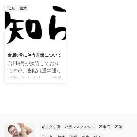
しい予約システムを導入
務作業などやってました
かでも腸の壁は、腸内細
営業予定でございます。
して以降、多くのお客様
台風
営業
が、 やっぱり皆様に施術
菌が種類ごとびっしり腸
ご予約されているお客様
にご予約頂きました(^^)v
してる方が自分には合っ
内の壁面に生息していま
は、天候の状況を見て無
本当にありがとうござい
てるよ ...
す。 ...
理の無いようにご判断下
ます
今日は問い合
さい。 これから台風の影
わせが多かった箇所につ
響で天気はだんだん酷く
いてお答えします
◎
2021/7/23
なるそうです。 外出する
予約状況などを確認した
台風6号に伴う営業について
のが不安な方は、遠慮な
い場合は 最初に【お客
台風6号が接近しており
くキャンセル、変更をな
様情報の登録】が必要で
ますが、当院は通常通り
さって下さい。 tel:090-
す。 「お名前」→「カ
営業いたします。 ご予約
1081-5258
ナ入力」→「電話番号」
されているお客様は、天
→「生年月日」→「性
候の状況を見て無理の無
別」を入力 ※電話番 ...
いようにご判断下さい。
キャンセルする場合は、
下記へご連絡下さいま
せ。 090-1081-5258
ギックリ腰
バランスフィット
不眠症
不調
五十肩
整体
沖縄
無痛
痛み