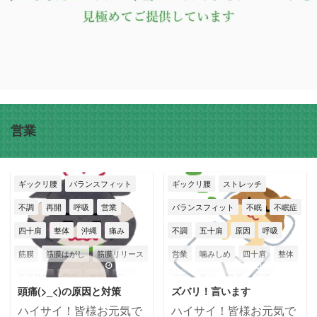
営業
ギックリ腰
バランスフィット
ギックリ腰
ストレッチ
不調
再開
呼吸
営業
バランスフィット
不眠
不眠症
四十肩
整体
沖縄
痛み
不調
五十肩
原因
呼吸
筋膜
筋膜はがし
筋膜リリース
営業
噛みしめ
四十肩
整体
2025/6/3
2023/7/13
筋膜整体
肩痛
腰痛
辛い
沖縄
痛み
癒着
筋膜
頭痛(>_<)の原因と対策
ズバリ！言います
那覇市
頭痛
筋膜はがし
筋膜リリース
ハイサイ！皆様お元気で
ハイサイ！皆様お元気で