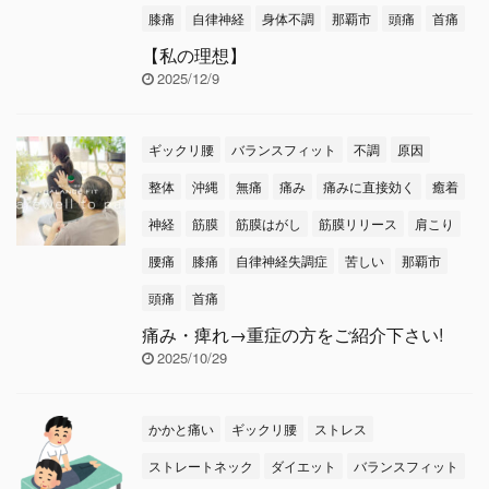
膝痛
自律神経
身体不調
那覇市
頭痛
首痛
【私の理想】
2025/12/9
ギックリ腰
バランスフィット
不調
原因
整体
沖縄
無痛
痛み
痛みに直接効く
癒着
神経
筋膜
筋膜はがし
筋膜リリース
肩こり
腰痛
膝痛
自律神経失調症
苦しい
那覇市
頭痛
首痛
痛み・痺れ→重症の方をご紹介下さい!
2025/10/29
かかと痛い
ギックリ腰
ストレス
ストレートネック
ダイエット
バランスフィット