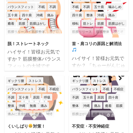
バランスフィット
不眠
不調
不眠
不調
五十肩
噛みしめ
五十肩
四十肩
沖縄
痛み
四十肩
整体
沖縄
痛み
癒着
筋膜
筋膜はがし
移転
筋トレ
筋膜
筋膜はがし
筋膜リリース
筋膜整体
肩こり
筋膜リリース
筋膜整体
肩こり
2024/7/1
2026/4/7
腰痛
膝痛
自律神経失調症
肩痛
腰痛
膝痛
自律神経
脱！ストレートネック
首・肩コリの原因と解消法
身体不調
那覇市
頭痛
身体不調
辛い
那覇市
頭痛
ハイサイ！皆様お元気で
骨盤矯正
首こり
首痛
ハイサイ！皆様お元気で
すか？ 筋膜整体バランス
すか？ 「ちゃーがんじゅ
フィットの大城です
ーな（いつまでも健康）
(*^^)v もう7月！今年の後
人生を！」 筋膜整体バラ
半戦が始まりましたね♪
ギックリ腰
ストレス
ギックリ腰
ストレス
ンスフィットの大城です
あと半年もあっという間
バランスフィット
不眠
不眠症
バランスフィット
不眠
不眠症
(*^^)v 沖縄はここ最近は
に過ぎてしまうんでしょ
不調
五十肩
原因
呼吸
不調
五十肩
原因
四十肩
雨の日が続いておりま
うね～
夏バテ・熱中
整体
沖縄
無痛
痛み
整体
沖縄
痛み
癒着
筋膜
す。 天気がずっと良くな
症に気を付けて元気に過
痛みに直接効く
癒着
神経
筋膜はがし
筋膜リリース
いと心も身体も重くなっ
ごしていきましょうね。
2026/6/8
2025/6/16
てくる気がしますね～(；
本日のテーマは 【脱！
筋膜
筋膜はがし
筋膜リリース
筋膜整体
肩こり
腰痛
膝痛
くいしばり
対策！
不安症・不安神経症
一_一) こんな時こそ体調
ストレートネック】 スト
筋膜整体
肩こり
腰痛
膝痛
自律神経
自律神経失調症