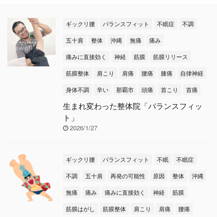
の症状にいくつか当ては
忙しさに負けないよう
まる方もい ...
に、栄養と睡眠をしっか
ギックリ腰
バランスフィット
不眠症
不調
りとって頑張りましょう
五十肩
整体
沖縄
無痛
痛み
ね
今日のテーマは
【急な腰痛に効くツボ】
痛みに直接効く
神経
筋膜
筋膜リリース
です
今日はギックリ
筋膜整体
肩こり
肩痛
腰痛
膝痛
自律神経
腰や、動き出す時に急に
身体不調
辛い
那覇市
頭痛
首こり
首痛
腰が痛くなった
そん
な緊急時に『効果的なツ
生まれ変わった整体院「バランスフィッ
ボ』をお伝えします
ト」
その ...
2026/1/27
ギックリ腰
バランスフィット
不眠
不眠症
不調
五十肩
再発の可能性
原因
整体
沖縄
無痛
痛み
痛みに直接効く
神経
筋膜
筋膜はがし
筋膜整体
肩こり
肩痛
腰痛