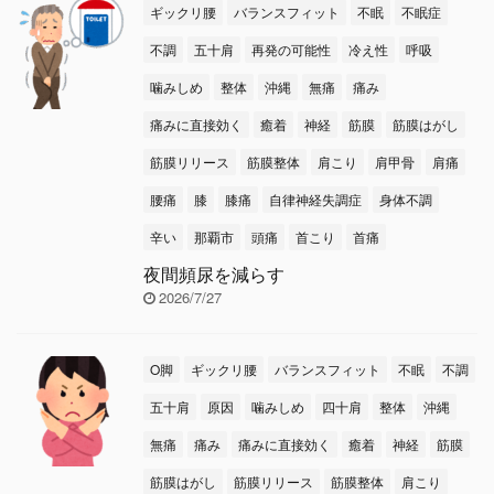
ギックリ腰
バランスフィット
不眠
不眠症
不調
五十肩
再発の可能性
冷え性
呼吸
噛みしめ
整体
沖縄
無痛
痛み
痛みに直接効く
癒着
神経
筋膜
筋膜はがし
筋膜リリース
筋膜整体
肩こり
肩甲骨
肩痛
腰痛
膝
膝痛
自律神経失調症
身体不調
辛い
那覇市
頭痛
首こり
首痛
夜間頻尿を減らす
2026/7/27
O脚
ギックリ腰
バランスフィット
不眠
不調
五十肩
原因
噛みしめ
四十肩
整体
沖縄
無痛
痛み
痛みに直接効く
癒着
神経
筋膜
筋膜はがし
筋膜リリース
筋膜整体
肩こり