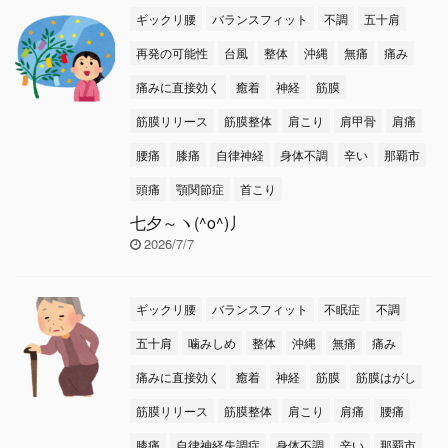
ギックリ腰
バランスフィット
不調
五十肩
再発の可能性
台風
整体
沖縄
無痛
痛み
痛みに直接効く
癒着
神経
筋膜
筋膜リリース
筋膜整体
肩こり
肩甲骨
肩痛
腰痛
膝痛
自律神経
身体不調
辛い
那覇市
頭痛
顎関節症
首こり
七夕～ヽ(^o^)丿
2026/7/7
ギックリ腰
バランスフィット
不眠症
不調
五十肩
噛みしめ
整体
沖縄
無痛
痛み
痛みに直接効く
癒着
神経
筋膜
筋膜はがし
筋膜リリース
筋膜整体
肩こり
肩痛
腰痛
膝痛
自律神経失調症
身体不調
辛い
那覇市