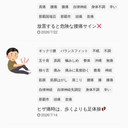
肩痛
腰痛
膝痛
自律神経
身体不調
辛い
那覇国場店
那覇市
頭痛
首痛
放置すると危険な腰痛サイン
2026/7/22
ギックリ腰
バランスフィット
不眠
不調
五十肩
原因
噛みしめ
整体
沖縄
無痛
独り言
痛み
痛みに直接効く
癒着
神経
筋膜
筋膜はがし
肩こり
腰痛
膝
膝痛
自律神経
自律神経失調症
身体不調
辛い
那覇市
頭痛
首痛
ヒザ痛時は、歩くよりも足体操
2026/7/14