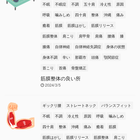
不眠
不眠症
不調
五十肩
冷え性
原因
呼吸
噛みしめ
四十肩
整体
沖縄
痛み
癒着
筋膜
筋膜はがし
筋膜リリース
筋膜整体
肩こり
肩甲骨
肩痛
腰痛
膝
膝痛
自律神経
自律神経失調症
身体の状態
身体不調
辛い
那覇市
頭痛
顎関節症
首こり
首痛
骨盤矯正
筋膜整体の良い所
2024/3/5
ギックリ腰
ストレートネック
バランスフィット
不眠
不調
冷え性
原因
呼吸
噛みしめ
四十肩
整体
沖縄
痛み
癒着
筋膜
筋膜はがし
筋膜リリース
筋膜整体
肩こり