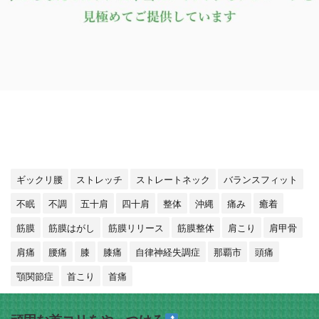
ギックリ腰
ストレッチ
ストレートネック
バランスフィット
不眠
不調
五十肩
四十肩
整体
沖縄
痛み
癒着
筋膜
筋膜はがし
筋膜リリース
筋膜整体
肩こり
肩甲骨
肩痛
腰痛
膝
膝痛
自律神経失調症
那覇市
頭痛
顎関節症
首こり
首痛