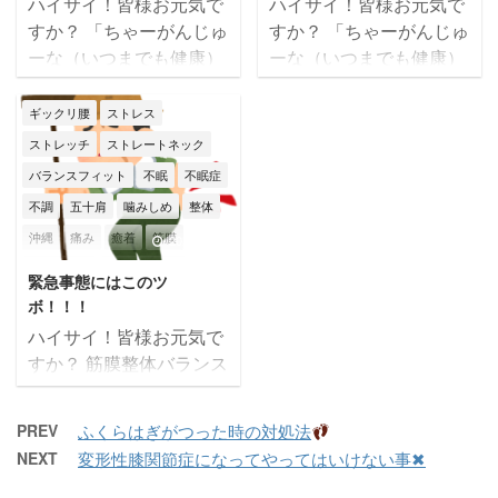
ハイサイ！皆様お元気で
ハイサイ！皆様お元気で
管理をしっかり行って、
レートネックはご自身だ
自律神経
自律神経失調症
身体不調
辛い
頭痛
首痛
すか？ 「ちゃーがんじゅ
すか？ 「ちゃーがんじゅ
新年度を楽しく元気に・
けではなく、お子さんや
身体不調
辛い
那覇市
頭痛
骨盤矯正
ーな（いつまでも健康）
ーな（いつまでも健康）
頑張りましょう！ 本日
お孫さん達の姿勢を見て
人生を！」 筋膜整体バラ
人生を！」 筋膜整体バラ
首こり
首痛
のテーマは【首・肩コリ
も気になりませんか？
ンスフィットの大城です
ンスフィットの大城です
ギックリ腰
ストレス
の原因と解消法
】です
ストレートネックは肩・
(*^^)v 本日のテーマは
(*^^)v 沖縄は梅雨明けし
✌
首・肩コリの大きな
ストレッチ
ストレートネック
首・腰・頭の痛み・目ま
【くいしばり対策！】で
たとたん、暑すぎι(´Д｀
原因の１つは→ストレー
い・視力＆集中力低下な
バランスフィット
不眠
不眠症
す
常にくいしばり(噛
υ)ｱﾂｨｰ まだ身体も暑さに
トネック ...
どの原因になります
...
不調
五十肩
噛みしめ
整体
み締め)がある方は、、、
慣れていないので、しっ
沖縄
痛み
癒着
筋膜
●顔の浮腫み・たるみ ●
かり熱中症対策をしなが
2023/11/27
腰痛 ●睡眠障害 ●自律神
ら 今週も元気に頑張って
筋膜はがし
筋膜リリース
緊急事態にはこのツ
経の乱れ に繋がりやす
いきたいと思いま
筋膜整体
肩こり
腰痛
膝痛
ボ！！！
く、その原因は・・・ 脳
す！！！ 本日のテーマ
自律神経
自律神経失調症
ハイサイ！皆様お元気で
へのストレスだと言われ
は【不安症・不安神経
すか？ 筋膜整体バランス
身体不調
辛い
那覇市
頭痛
ています
人は知らず
症】についてです 不安
フィットの大城です
首痛
骨盤矯正
知らずにストレスを受け
症・不安神経症と言う症
(*^^)v もう11月ですね
ていると、寝ている間に
状を聞いた事がある方、
PREV
ふくらはぎがつった時の対処法
～って言ってる間に最終
ストレス解消の為にくい
なった事がある方、病院
NEXT
変形性膝関節症になってやってはいけない事✖
週・・・ 金曜日からは１
しばりが起きるとの事 ...
には行ってないけど下記
２月ですよ(^▽^;) 年末の