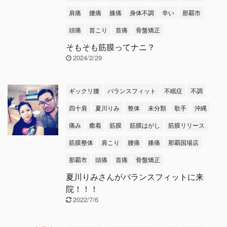
肩痛
腰痛
膝痛
身体不調
辛い
那覇市
頭痛
首こり
首痛
骨盤矯正
そもそも筋膜ってナニ？
2024/2/29
ギックリ腰
バランスフィット
不眠症
不調
四十肩
夏川りみ
整体
未分類
歌手
沖縄
痛み
癒着
筋膜
筋膜はがし
筋膜リリース
筋膜整体
肩こり
腰痛
膝痛
那覇国場店
那覇市
頭痛
首痛
骨盤矯正
夏川りみさんがバランスフィットに来
院！！！
2022/7/6