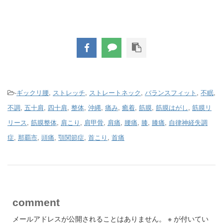
-
ギックリ腰
,
ストレッチ
,
ストレートネック
,
バランスフィット
,
不眠
,
不調
,
五十肩
,
四十肩
,
整体
,
沖縄
,
痛み
,
癒着
,
筋膜
,
筋膜はがし
,
筋膜リ
リース
,
筋膜整体
,
肩こり
,
肩甲骨
,
肩痛
,
腰痛
,
膝
,
膝痛
,
自律神経失調
症
,
那覇市
,
頭痛
,
顎関節症
,
首こり
,
首痛
comment
メールアドレスが公開されることはありません。
※
が付いてい