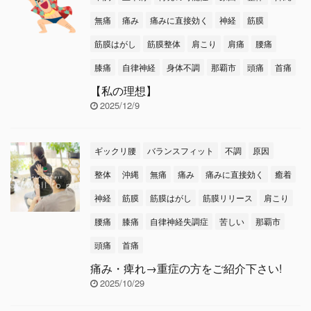
無痛
痛み
痛みに直接効く
神経
筋膜
筋膜はがし
筋膜整体
肩こり
肩痛
腰痛
膝痛
自律神経
身体不調
那覇市
頭痛
首痛
【私の理想】
2025/12/9
ギックリ腰
バランスフィット
不調
原因
整体
沖縄
無痛
痛み
痛みに直接効く
癒着
神経
筋膜
筋膜はがし
筋膜リリース
肩こり
腰痛
膝痛
自律神経失調症
苦しい
那覇市
頭痛
首痛
痛み・痺れ→重症の方をご紹介下さい!
2025/10/29