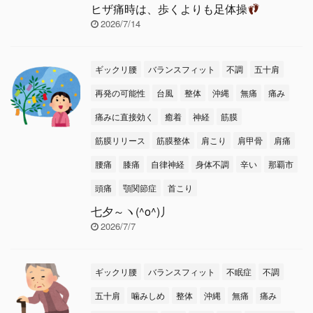
ヒザ痛時は、歩くよりも足体操
2026/7/14
ギックリ腰
バランスフィット
不調
五十肩
再発の可能性
台風
整体
沖縄
無痛
痛み
痛みに直接効く
癒着
神経
筋膜
筋膜リリース
筋膜整体
肩こり
肩甲骨
肩痛
腰痛
膝痛
自律神経
身体不調
辛い
那覇市
頭痛
顎関節症
首こり
七夕～ヽ(^o^)丿
2026/7/7
ギックリ腰
バランスフィット
不眠症
不調
五十肩
噛みしめ
整体
沖縄
無痛
痛み