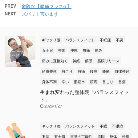
が・・・ 皆さん噛み合
が詰まり、緊張すること
てきます。 今回はこの
PREV
危険な【腰痛プラスα】
わせ悪くなってないです
によって動きが悪くなり
小胸筋をゆるめて、脱・
NEXT
ズバリ！言います
か？ 噛み合わせの悪い
《痛み》が出てきます…
猫背 ...
方や顎関節症などでお悩
ὢ ...
みの方は、歯医者さんな
どで治療される方多いと
ギックリ腰
バランスフィット
不眠症
不調
思います。 ですが噛み合
五十肩
整体
沖縄
無痛
痛み
わせは整体とも関係ある
痛みに直接効く
神経
筋膜
筋膜リリース
のです
★ずーっと歯
科治療を行っているのに
筋膜整体
肩こり
肩痛
腰痛
膝痛
自律神経
なかなか良くならな
身体不調
辛い
那覇市
頭痛
首こり
首痛
い・・・ ★歯を削っても
変わらない・・・ ★マウ
生まれ変わった整体院「バランスフィッ
スピースを作ったのに良
ト」
くならない・・・ & ...
2026/1/27
ギックリ腰
バランスフィット
不眠
不眠症
不調
五十肩
再発の可能性
原因
整体
沖縄