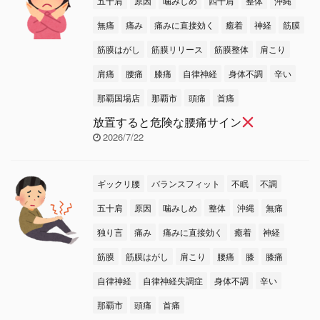
五十肩
原因
噛みしめ
四十肩
整体
沖縄
無痛
痛み
痛みに直接効く
癒着
神経
筋膜
筋膜はがし
筋膜リリース
筋膜整体
肩こり
肩痛
腰痛
膝痛
自律神経
身体不調
辛い
那覇国場店
那覇市
頭痛
首痛
放置すると危険な腰痛サイン
2026/7/22
ギックリ腰
バランスフィット
不眠
不調
五十肩
原因
噛みしめ
整体
沖縄
無痛
独り言
痛み
痛みに直接効く
癒着
神経
筋膜
筋膜はがし
肩こり
腰痛
膝
膝痛
自律神経
自律神経失調症
身体不調
辛い
那覇市
頭痛
首痛