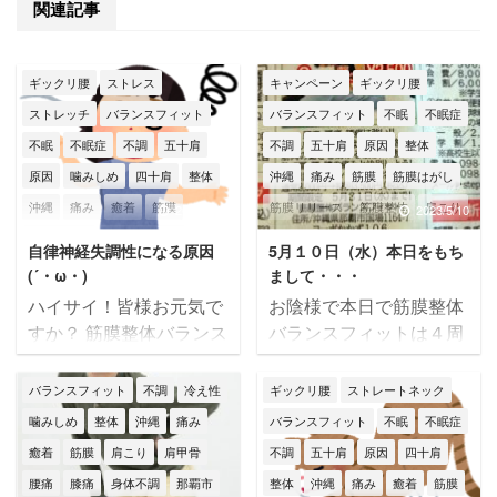
関連記事
ギックリ腰
ストレス
キャンペーン
ギックリ腰
ストレッチ
バランスフィット
バランスフィット
不眠
不眠症
不眠
不眠症
不調
五十肩
不調
五十肩
原因
整体
原因
噛みしめ
四十肩
整体
沖縄
痛み
筋膜
筋膜はがし
沖縄
痛み
癒着
筋膜
筋膜リリース
筋膜整体
肩こり
2024/9/19
2023/5/10
筋膜はがし
筋膜リリース
肩痛
腰痛
膝痛
自律神経失調性になる原因
5月１０日（水）本日をもち
筋膜整体
肩こり
肩痛
腰痛
自律神経失調症
辛い
那覇市
(´・ω・)
まして・・・
膝痛
自律神経
自律神経失調症
頭痛
首こり
骨盤矯正
ハイサイ！皆様お元気で
お陰様で本日で筋膜整体
すか？ 筋膜整体バランス
バランスフィットは４周
辛い
那覇市
頭痛
首こり
フィットの大城です
年 なんと５年目突入で
骨盤矯正
(*^^)v 沖縄は台風が立て
す！！！ 本日の琉球新報
バランスフィット
不調
冷え性
ギックリ腰
ストレートネック
続けに襲来・・・ 天気が
さんの広告欄にも掲載さ
噛みしめ
整体
沖縄
痛み
バランスフィット
不眠
不眠症
コロコロ変わりやすく、
れてます(^^)v お得なキ
癒着
筋膜
肩こり
肩甲骨
不調
五十肩
原因
四十肩
こんな時は自律神経も乱
ャンペーン実施中ですの
腰痛
膝痛
身体不調
那覇市
整体
沖縄
痛み
癒着
筋膜
れやすく体調も崩しやす
で、まだ筋膜整体を受け