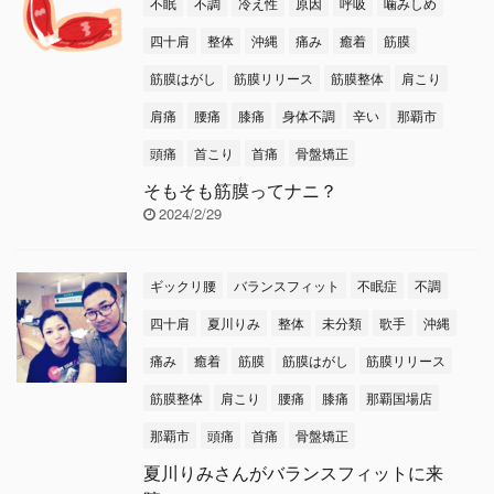
不眠
不調
冷え性
原因
呼吸
噛みしめ
四十肩
整体
沖縄
痛み
癒着
筋膜
筋膜はがし
筋膜リリース
筋膜整体
肩こり
肩痛
腰痛
膝痛
身体不調
辛い
那覇市
頭痛
首こり
首痛
骨盤矯正
そもそも筋膜ってナニ？
2024/2/29
ギックリ腰
バランスフィット
不眠症
不調
四十肩
夏川りみ
整体
未分類
歌手
沖縄
痛み
癒着
筋膜
筋膜はがし
筋膜リリース
筋膜整体
肩こり
腰痛
膝痛
那覇国場店
那覇市
頭痛
首痛
骨盤矯正
夏川りみさんがバランスフィットに来