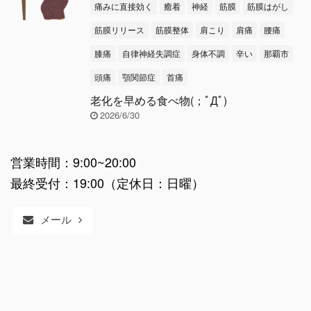
痛みに直接効く
癒着
神経
筋膜
筋膜はがし
筋膜リリース
筋膜整体
肩こり
肩痛
腰痛
膝痛
自律神経失調症
身体不調
辛い
那覇市
頭痛
顎関節症
首痛
老化を早める食べ物(；ﾟДﾟ)
2026/6/30
営業時間：9:00~20:00
最終受付：19:00（定休日：日曜）
メール