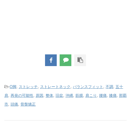
-
O脚
,
ストレッチ
,
ストレートネック
,
バランスフィット
,
不調
,
五十
肩
,
再発の可能性
,
原因
,
整体
,
旧盆
,
沖縄
,
筋膜
,
肩こり
,
腰痛
,
膝痛
,
那覇
市
,
頭痛
,
骨盤矯正