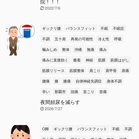
院！！！
2022/7/6
ギックリ腰
バランスフィット
不眠
不眠症
不調
五十肩
再発の可能性
冷え性
呼吸
噛みしめ
整体
沖縄
無痛
痛み
痛みに直接効く
癒着
神経
筋膜
筋膜はがし
筋膜リリース
筋膜整体
肩こり
肩甲骨
肩痛
腰痛
膝
膝痛
自律神経失調症
身体不調
辛い
那覇市
頭痛
首こり
首痛
夜間頻尿を減らす
2026/7/27
O脚
ギックリ腰
バランスフィット
不眠
不調