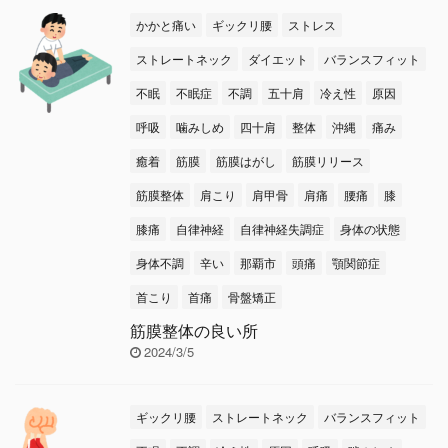
かかと痛い
ギックリ腰
ストレス
ストレートネック
ダイエット
バランスフィット
不眠
不眠症
不調
五十肩
冷え性
原因
呼吸
噛みしめ
四十肩
整体
沖縄
痛み
癒着
筋膜
筋膜はがし
筋膜リリース
筋膜整体
肩こり
肩甲骨
肩痛
腰痛
膝
膝痛
自律神経
自律神経失調症
身体の状態
身体不調
辛い
那覇市
頭痛
顎関節症
首こり
首痛
骨盤矯正
筋膜整体の良い所
2024/3/5
ギックリ腰
ストレートネック
バランスフィット