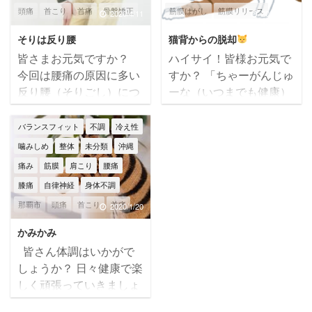
頭痛
首こり
首痛
骨盤矯正
筋膜はがし
筋膜リリース
いかもです。 本日のテー
た事がない方は是非この
2020/4/11
2025/3/10
マはそんな自律神経が乱
機会にお試し下さい
筋膜整体
肩こり
腰痛
膝痛
そりは反り腰
猫背からの脱却
れる原因についてです。
オープンしてすぐにコ
自律神経
辛い
那覇市
頭痛
皆さまお元気ですか？
ハイサイ！皆様お元気で
自律神経が乱れ異常が出
ロナ禍になり経営自体危
首痛
骨盤矯正
今回は腰痛の原因に多い
すか？ 「ちゃーがんじゅ
ると→めまい・耳鳴り・
うい時もありまし
反り腰（そりごし）につ
ーな（いつまでも健康）
頭痛・倦怠感・内臓疾
た・・・ ですが皆様に支
いてです。 腰痛には2パ
人生を！」 筋膜整体バラ
患・躁うつ…など原因不
えられ、信頼されて、当
ターンの特徴があり、骨
ンスフィットの大城です
バランスフィット
不調
冷え性
明の不調が続く事で自律
院をご利用頂きなんとか
盤が「前傾」か「後傾」
(*^^)v 本日のテーマは
神経失調性と診断され、
コロナ禍を乗り越える事
噛みしめ
整体
未分類
沖縄
した状態です。 当院にお
【猫背からの脱却
】で
酷くなると仕事や家事が
が出来ました
これま
痛み
筋膜
肩こり
腰痛
越しになる方で、「前
す
猫背は放っておく
出来なくなります
で当院をご利用して下さ
膝痛
自律神経
身体不調
傾」反り腰の方多いで
とストレートネックや頭
ではなぜ自律神経失調性
...
那覇市
頭痛
首こり
首痛
す。 私はどっち？と思
痛・肩こり・坐骨神経痛
2020/1/20
...
った方
仰向けで寝てみ
など引き起こすと言われ
骨盤矯正
かみかみ
て下さい。腰と背中の間
ています
原因とし
皆さん体調はいかがで
が浮いてないですか？ ひ
て、胸の筋肉・特に小胸
しょうか？ 日々健康で楽
どい方は腕がすっぽりと
筋と言われる胸の奥の方
しく頑張っていきましょ
入る方もいますΣ(゜Д゜)
にある筋肉が固くなるこ
う(^-^)/ 今回も突然です
その状態が続くと背骨
とで、肩を前に引っ張っ