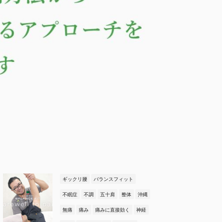
ギックリ腰
バランスフィット
不眠症
不調
五十肩
整体
沖縄
無痛
痛み
痛みに直接効く
神経