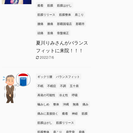
癒着
筋膜
筋膜はがし
筋膜リリース
筋膜整体
肩こり
腰痛
膝痛
那覇国場店
那覇市
頭痛
首痛
骨盤矯正
夏川りみさんがバランス
フィットに来院！！！
2022/7/6
ギックリ腰
バランスフィット
不眠
不眠症
不調
五十肩
再発の可能性
冷え性
呼吸
噛みしめ
整体
沖縄
無痛
痛み
痛みに直接効く
癒着
神経
筋膜
筋膜はがし
筋膜リリース
筋膜整体
肩こり
肩甲骨
肩痛