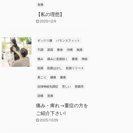
首痛
【私の理想】
2025/12/9
ギックリ腰
バランスフィット
不調
原因
整体
沖縄
無痛
痛み
痛みに直接効く
癒着
神経
筋膜
筋膜はがし
筋膜リリース
肩こり
腰痛
膝痛
自律神経失調症
苦しい
那覇市
頭痛
首痛
痛み・痺れ→重症の方を
ご紹介下さい!
2025/10/29