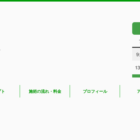
し
9
13
プト
施術の流れ・料金
プロフィール