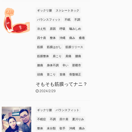
ギックリ腰
ストレートネック
バランスフィット
不眠
不調
冷え性
原因
呼吸
噛みしめ
四十肩
整体
沖縄
痛み
癒着
筋膜
筋膜はがし
筋膜リリース
筋膜整体
肩こり
肩痛
腰痛
膝痛
身体不調
辛い
那覇市
頭痛
首こり
首痛
骨盤矯正
そもそも筋膜ってナニ？
2024/2/29
ギックリ腰
バランスフィット
不眠症
不調
四十肩
夏川りみ
整体
未分類
歌手
沖縄
痛み