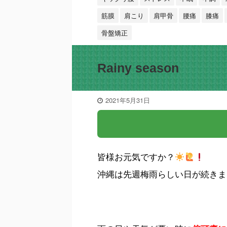
筋膜
肩こり
肩甲骨
腰痛
膝痛
骨盤矯正
Rainy season
2021年5月31日
皆様お元気ですか？
沖縄は先週梅雨らしい日が続きま