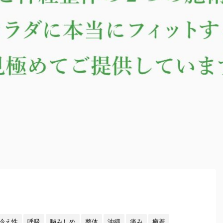
冷え性
呼吸
噛みしめ
整体
沖縄
痛み
癒着