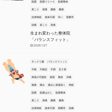
筋膜
筋膜リリース
筋膜整体
肩こり
肩痛
腰痛
膝痛
自律神経
身体不調
辛い
那覇市
頭痛
首こり
首痛
生まれ変わった整体院
「バランスフィット」
2026/1/27
ギックリ腰
バランスフィット
不眠
不眠症
不調
五十肩
再発の可能性
原因
整体
沖縄
無痛
痛み
痛みに直接効く
神経
筋膜
筋膜はがし
筋膜整体
肩こり
肩痛
腰痛
膝痛
自律神経
身体不調
那覇市
頭痛