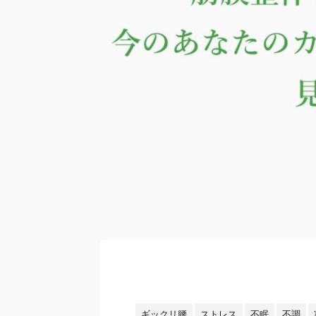
ギックリ腰
ストレス
不眠
不調