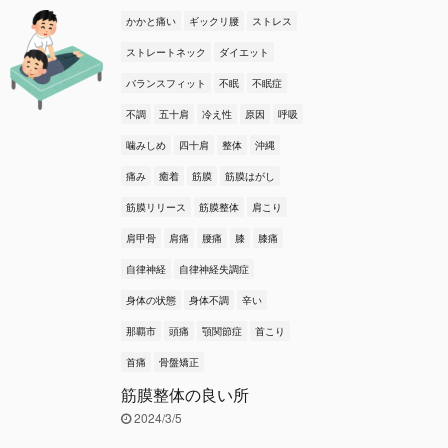
かかと痛い
ギックリ腰
ストレス
ストレートネック
ダイエット
バランスフィット
不眠
不眠症
不調
五十肩
冷え性
原因
呼吸
噛みしめ
四十肩
整体
沖縄
痛み
癒着
筋膜
筋膜はがし
筋膜リリース
筋膜整体
肩こり
肩甲骨
肩痛
腰痛
膝
膝痛
自律神経
自律神経失調症
身体の状態
身体不調
辛い
那覇市
頭痛
顎関節症
首こり
首痛
骨盤矯正
筋膜整体の良い所
2024/3/5