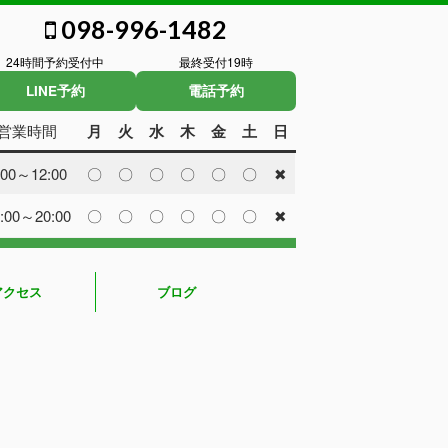
098-996-1482
24時間予約受付中
最終受付19時
LINE予約
電話予約
営業時間
月
火
水
木
金
土
日
:00～12:00
〇
〇
〇
〇
〇
〇
✖
:00～20:00
〇
〇
〇
〇
〇
〇
✖
アクセス
ブログ