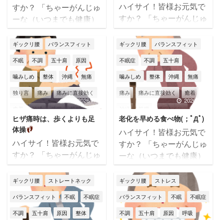
筋膜リリース
筋膜整体
肩こり
筋膜リリース
筋膜整体
肩こり
ハイサイ！皆様お元気で
すか？ 「ちゃーがんじゅ
すか？ 「ちゃーがんじゅ
ーな（いつまでも健康）
肩甲骨
肩痛
腰痛
膝
膝痛
肩痛
腰痛
膝痛
自律神経
ーな（いつまでも健康）
人生を！」が合言葉
自律神経失調症
身体不調
辛い
身体不調
辛い
那覇国場店
人生を！」 筋膜整体バラ
の・・・ 筋膜整体バラン
ギックリ腰
バランスフィット
ギックリ腰
バランスフィット
ンスフィットの大城です
スフィットの大城です
那覇市
頭痛
首こり
首痛
那覇市
頭痛
首痛
不眠
不調
五十肩
原因
不眠症
不調
五十肩
(*^^)v 沖縄は夏本番で
(*^^)v もう7月も最終週
す！ とにかく、暑
噛みしめ
整体
沖縄
無痛
噛みしめ
整体
沖縄
無痛
～本当にあっという間
い・・・ι(´Д｀υ)ｱﾂｨｰ 今
皆様は夏バテ対策はバッ
独り言
痛み
痛みに直接効く
痛み
痛みに直接効く
癒着
年は台風も多く、湿気や
チリですか？私は少々夏
2026/7/14
2026/6/30
癒着
神経
筋膜
筋膜はがし
神経
筋膜
筋膜はがし
気圧の変化で身体がやら
バテ気味。。。 水分・栄
ヒザ痛時は、歩くよりも足
老化を早める食べ物(；ﾟДﾟ)
れ気味(>_<) 皆様も熱中
養・睡眠をしっかり摂っ
肩こり
腰痛
膝
膝痛
筋膜リリース
筋膜整体
肩こり
体操
ハイサイ！皆様お元気で
症にならないように、十
て、適度な運動も頑張り
自律神経
自律神経失調症
肩痛
腰痛
膝痛
ハイサイ！皆様お元気で
すか？ 「ちゃーがんじゅ
分な対策と休息をとって
ましょうね（私が一番が
すか？ 「ちゃーがんじゅ
ーな（いつまでも健康）
身体不調
辛い
那覇市
頭痛
自律神経失調症
身体不調
辛い
下さいね(; ･`д･´) 本日の
んばります） 本日のテ
ーな（いつまでも健康）
人生を！」 筋膜整体バラ
テーマは【放置すると危
ーマは【夜間頻尿を減ら
首痛
那覇市
頭痛
顎関節症
首痛
人生を！」 筋膜整体バラ
ンスフィットの大城です
ギックリ腰
ストレートネック
ギックリ腰
ストレス
険な腰痛サイン
】です
す】です
夜中睡眠中
ンスフィットの大城です
(*^^)v 沖縄はやっと梅雨
だだの腰痛だと思っ
にトイレに行くことあり
バランスフィット
不眠
不眠症
バランスフィット
不眠
不眠症
(*^^)v 本日のテーマは
明けしました～
バイ
て放置してたけど ...
ますか？ トイレに行く回
【ヒザ痛時は、歩くより
不調
五十肩
原因
整体
不調
五十肩
原因
呼吸
ク通勤の私には辛い梅雨
数は関係 ...