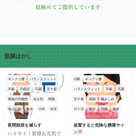
筋膜はがし
ギックリ腰
バランスフィット
O脚
ギックリ腰
不眠
不眠症
不調
五十肩
バランスフィット
不眠
不調
再発の可能性
冷え性
呼吸
五十肩
原因
噛みしめ
噛みしめ
整体
沖縄
無痛
四十肩
整体
沖縄
無痛
2026/7/27
2026/7/22
痛み
痛みに直接効く
癒着
痛み
痛みに直接効く
癒着
夜間頻尿を減らす
放置すると危険な腰痛サイ
神経
筋膜
筋膜はがし
神経
筋膜
筋膜はがし
ン
ハイサイ！皆様お元気で