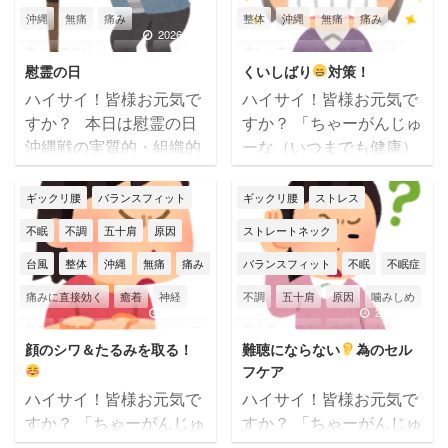
も足体操】です
ヒザ
でしたが、ダムの水もた
沖縄
無痛
痛み
整体
沖縄
無痛
痛み
が痛いけど 「早く治した
くさん溜まったみたいな
2026/6/23
2026/6/8
痛みに直接効く
癒着
神経
痛みに直接効く
癒着
神経
い」 「筋肉をつけたら治
ので 「恵みの雨さんあり
慰霊の日
くいしばり
対策！
る」 と思って無理に歩い
がとう！」です
本日
筋膜
筋膜はがし
筋膜リリース
筋膜
筋膜はがし
筋膜リリース
ハイサイ！皆様お元気で
ハイサイ！皆様お元気で
てませんか？
ヒザが
のテーマ【老化を早める
筋膜整体
肩こり
腰痛
膝痛
筋膜整体
肩こり
腰痛
膝痛
すか？ 本日は慰霊の日
すか？ 「ちゃーがんじゅ
痛いのに無理をして歩く
食べ物】です
人は必
沖縄戦の実質的・組織的
ーな（いつまでも健康）
自律神経失調症
辛い
那覇市
自律神経
自律神経失調症
と…
更に負担がかか
ず歳を重ねますが、同年
な戦闘が終結した日とさ
人生を！」 筋膜整体バラ
って痛みが増える
炎
代より早く老けない為の
頭痛
顎関節症
首痛
身体不調
辛い
那覇市
頭痛
れており、今年で８１回
ンスフィットの大城です
ギックリ腰
バランスフィット
ギックリ腰
ストレス
症が悪化して治りにくく
1番の対策は 【老化を早
目の慰霊の日を迎えま
(*^^)v 本日のテーマは
首こり
首痛
なる
& ...
める食べ物を摂らない
不眠
不調
五十肩
原因
ストレートネック
す。 日本で唯一多くの民
【くいしばり対策！】で
事】です
...
台風
整体
沖縄
無痛
痛み
バランスフィット
不眠
不眠症
間人を巻き込んでの地上
す
常にくいしばり(噛
戦となった沖縄。 その悲
み締め)がある方は、、、
痛みに直接効く
癒着
神経
不調
五十肩
原因
噛みしめ
惨な歴史を忘れることな
●顔の浮腫み・たるみ ●
2026/6/1
2026/5/25
筋膜
筋膜はがし
筋膜リリース
四十肩
整体
梅雨
沖縄
く後世に語り継いでいく
腰痛 ●睡眠障害 ●自律神
顔のシワ＆たるみを取る！
難聴にならない
為のセル
事、また戦争に向かわな
経の乱れ に繋がりやす
筋膜整体
肩こり
腰痛
膝痛
無痛
痛み
痛みに直接効く
フケア
い為に１人１人が世界情
く、その原因は・・・ 脳
自律神経
自律神経失調症
癒着
神経
筋膜
筋膜はがし
ハイサイ！皆様お元気で
ハイサイ！皆様お元気で
勢や政治に常に関心を持
へのストレスだと言われ
すか？ 「ちゃーがんじゅ
すか？ 「ちゃーがんじゅ
苦しい
辛い
那覇国場店
筋膜リリース
筋膜整体
肩こり
つ事が大事だと思いま
ています
人は知らず
ーな（いつまでも健康）
ーな（いつまでも健康）