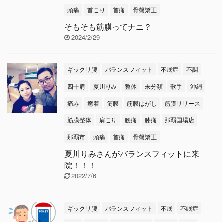
頭痛
首こり
首痛
骨盤矯正
そもそも筋膜ってナニ？
2024/2/29
ギックリ腰
バランスフィット
不眠症
不調
四十肩
夏川りみ
整体
未分類
歌手
沖縄
痛み
癒着
筋膜
筋膜はがし
筋膜リリース
筋膜整体
肩こり
腰痛
膝痛
那覇国場店
那覇市
頭痛
首痛
骨盤矯正
夏川りみさんがバランスフィットに来
院！！！
2022/7/6
ギックリ腰
バランスフィット
不眠
不眠症