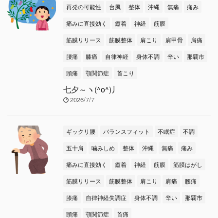
再発の可能性
台風
整体
沖縄
無痛
痛み
痛みに直接効く
癒着
神経
筋膜
筋膜リリース
筋膜整体
肩こり
肩甲骨
肩痛
腰痛
膝痛
自律神経
身体不調
辛い
那覇市
頭痛
顎関節症
首こり
七夕～ヽ(^o^)丿
2026/7/7
ギックリ腰
バランスフィット
不眠症
不調
五十肩
噛みしめ
整体
沖縄
無痛
痛み
痛みに直接効く
癒着
神経
筋膜
筋膜はがし
筋膜リリース
筋膜整体
肩こり
肩痛
腰痛
膝痛
自律神経失調症
身体不調
辛い
那覇市
頭痛
顎関節症
首痛