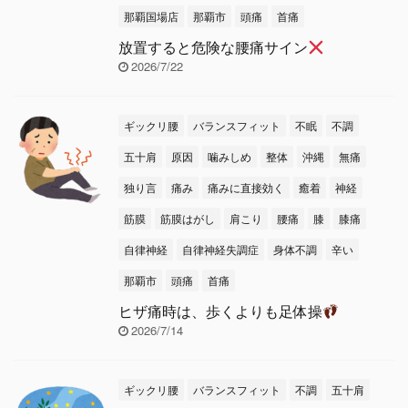
那覇国場店
那覇市
頭痛
首痛
放置すると危険な腰痛サイン
2026/7/22
ギックリ腰
バランスフィット
不眠
不調
五十肩
原因
噛みしめ
整体
沖縄
無痛
独り言
痛み
痛みに直接効く
癒着
神経
筋膜
筋膜はがし
肩こり
腰痛
膝
膝痛
自律神経
自律神経失調症
身体不調
辛い
那覇市
頭痛
首痛
ヒザ痛時は、歩くよりも足体操
2026/7/14
ギックリ腰
バランスフィット
不調
五十肩