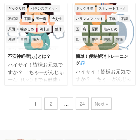
す。 先の戦争・そして今
知らずにストレスを受け
那覇市
頭痛
顎関節症
腰痛
膝痛
自律神経
人生を！」 筋膜整体バラ
人生を！」 筋膜整体バラ
ギックリ腰
バランスフィット
ギックリ腰
ストレートネック
なお続く世界各地での戦
ていると、寝ている間に
ンスフィットの大城です
ンスフィットの大城です
首こり
首痛
自律神経失調症
苦しい
争や紛争でお亡くなりに
ストレス解消の為にくい
不眠症
不調
五十肩
冷え性
バランスフィット
不眠
不調
(*^^)v 沖縄は台風真っ只
(*^^)v 5月もあっという
身体の状態
身体不調
辛い
なられた方に、心より哀
しばりが起きるとの事 ...
中！！！ 当院バランスフ
間に後半・・・
最近
原因
噛みしめ
四十肩
整体
五十肩
原因
噛みしめ
悼の意を表します。 本
那覇市
頭痛
首こり
首痛
ィットは本日は午前中ま
の沖縄は梅雨真っ只中な
沖縄
無痛
痛み
四十肩
整体
沖縄
無痛
日のテーマは【背骨が曲
での営業になります
ので、雨と湿気と気温で
2026/5/19
2026/5/11
がってしまう原因 ...
痛みに直接効く
癒着
神経
痛み
痛みに直接効く
癒着
m(__)m みなさまも台風
体調がやられ気味です
不安神経症(◞‸◟)とは？
簡単！便秘解消トレーニン
の被害にあわれませんよ
(~_~;) みなさまも体調崩
筋膜
筋膜はがし
筋膜リリース
神経
筋膜
筋膜はがし
グ
ハイサイ！皆様お元気で
うに、十分お気を付けく
さないように、栄養・睡
筋膜整体
肩こり
肩痛
腰痛
筋膜リリース
筋膜整体
肩こり
ハイサイ！皆様お元気で
すか？ 「ちゃーがんじゅ
ださいね
本日のテ
眠をしっかり摂ってこの
すか？ 「ちゃーがんじゅ
ーな（いつまでも健康）
膝
膝痛
自律神経
腰痛
膝痛
自律神経
ーマは【顔のシワ＆たる
梅雨を乗り越えましょう
ーな（いつまでも健康）
人生を！」 筋膜整体バラ
みを取る！
】です
ね！ 本日のテーマは
自律神経失調症
身体不調
辛い
自律神経失調症
身体不調
辛い
人生を！」 筋膜整体バラ
ンスフィットの大城です
本日のテーマ・顔のシワ
【難聴にならない
為の
ンスフィットの大城です
(*^^)v 梅雨ですね～
那覇市
頭痛
首こり
首痛
那覇市
頭痛
首こり
首痛
1
2
…
24
Next »
やたるみ… 特に女性は年
セルフケア】です
本
(*^^)v 沖縄は梅雨入りし
バイク通勤の私として
齢と共 ...
日のテーマ・難聴ὄ ...
て、ずーっと雨です
は、雨が続くとツライも
この時期は気温・湿度・
のがありますが・・・
気圧が変化しやすいの
沖縄は常に水不足になる
で、体調崩さないように
可能性があるので、この