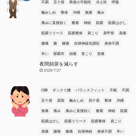
不調
五十肩
再発の可能性
冷え性
呼吸
噛みしめ
整体
沖縄
無痛
痛み
痛みに直接効く
癒着
神経
筋膜
筋膜はがし
筋膜リリース
筋膜整体
肩こり
肩甲骨
肩痛
腰痛
膝
膝痛
自律神経失調症
身体不調
辛い
那覇市
頭痛
首こり
首痛
夜間頻尿を減らす
2026/7/27
O脚
ギックリ腰
バランスフィット
不眠
不調
五十肩
原因
噛みしめ
四十肩
整体
沖縄
無痛
痛み
痛みに直接効く
癒着
神経
筋膜
筋膜はがし
筋膜リリース
筋膜整体
肩こり
肩痛
腰痛
膝痛
自律神経
身体不調
辛い