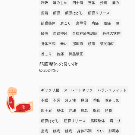
呼吸
噛みしめ
四十肩
整体
沖縄
痛み
癒着
筋膜
筋膜はがし
筋膜リリース
筋膜整体
肩こり
肩甲骨
肩痛
腰痛
膝
膝痛
自律神経
自律神経失調症
身体の状態
身体不調
辛い
那覇市
頭痛
顎関節症
首こり
首痛
骨盤矯正
筋膜整体の良い所
2024/3/5
ギックリ腰
ストレートネック
バランスフィット
不眠
不調
冷え性
原因
呼吸
噛みしめ
四十肩
整体
沖縄
痛み
癒着
筋膜
筋膜はがし
筋膜リリース
筋膜整体
肩こり
肩痛
腰痛
膝痛
身体不調
辛い
那覇市