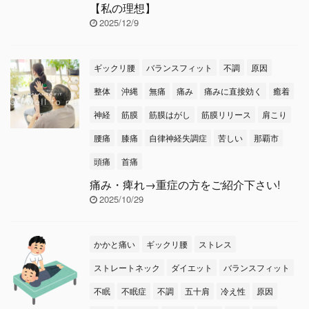
【私の理想】
2025/12/9
ギックリ腰
バランスフィット
不調
原因
整体
沖縄
無痛
痛み
痛みに直接効く
癒着
神経
筋膜
筋膜はがし
筋膜リリース
肩こり
腰痛
膝痛
自律神経失調症
苦しい
那覇市
頭痛
首痛
痛み・痺れ→重症の方をご紹介下さい!
2025/10/29
かかと痛い
ギックリ腰
ストレス
ストレートネック
ダイエット
バランスフィット
不眠
不眠症
不調
五十肩
冷え性
原因