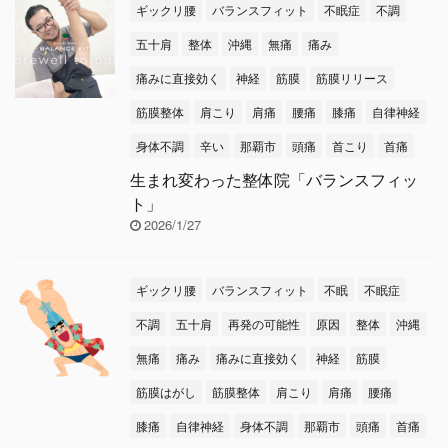
ギックリ腰
バランスフィット
不眠症
不調
ご自身へのケアも頑張り
時期の雨は大切。しっか
ましょうね
本日のテ
り降ってもらいましょう
五十肩
整体
沖縄
無痛
痛み
ーマは【簡単！便秘解消
～ヽ(^o^)丿 本日のテー
痛みに直接効く
神経
筋膜
筋膜リリース
トレーニング
】です
マは【不安神経症と
筋膜整体
肩こり
肩痛
腰痛
膝痛
自律神経
本日のテーマ便秘・お
は？】です
不安神経
悩みの方多いのではない
症とは、特に大きな理由
身体不調
辛い
那覇市
頭痛
首こり
首痛
でしょうか？ 便秘の原因
がなくても、強い不安や
生まれ変わった整体院「バランスフィッ
は3つ ●腸の排便運動 ...
心配が続いてし ...
ト」
2026/1/27
ギックリ腰
バランスフィット
不眠
不眠症
不調
五十肩
再発の可能性
原因
整体
沖縄
無痛
痛み
痛みに直接効く
神経
筋膜
筋膜はがし
筋膜整体
肩こり
肩痛
腰痛
膝痛
自律神経
身体不調
那覇市
頭痛
首痛