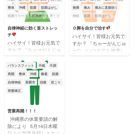
２月ですよ(^▽^;) 年末の
し過ぎたり、冷たい物を
整体
沖縄
筋膜
筋膜はがし
無痛
痛み
痛みに直接効く
忙しさに負けないよう
摂り過ぎで体調を崩さな
筋膜リリース
筋膜整体
肩こり
神経
筋膜
筋膜はがし
に、栄養と睡眠をしっか
いようにしましょうね
2025/7/15
2025/11/10
りとって頑張りましょう
本日のテーマは【なぜ
肩痛
腰痛
膝痛
自律神経
筋膜リリース
筋膜整体
肩こり
自律神経に効く首ストレッ
Ｏ脚を自分で治す
ね
今日のテーマは
自律神経が乱れるの？】
自律神経失調症
苦しい
肩痛
腰痛
膝痛
自律神経
チ
ハイサイ！皆様お元気で
【急な腰痛に効くツボ】
です
自律神経が乱れ
身体不調
辛い
那覇国場店
身体不調
辛い
那覇市
頭痛
ハイサイ！皆様お元気で
すか？ 「ちゃーがんじゅ
です
今日はギックリ
ると→不眠・めまい・頭
すか？ 「ちゃーがんじゅ
那覇市
頭痛
首こり
首痛
首痛
ーな（いつまでも健康）
腰や、動き出す時に急に
痛・耳鳴り・内臓機能の
ーな（いつまでも健康）
人生を！」 筋膜整体バラ
腰が痛くなった
そん
低下・倦怠感など様々な
人生を！」 筋膜整体バラ
ンスフィットの大城です
バランスフィット
不眠
不調
な緊急時に『効果的なツ
不調が出てきます。 乱れ
ンスフィットの大城です
(*^^)v 今週も元気に笑顔
ボ』をお伝えします
る原因は？ ズバリ運動不
再開
整体
沖縄
癒着
筋膜
(*^^)v 7月もあっという
で過ごしましょうね
その ...
足です
全ての方が当
自律神経
那覇市
頭痛
首こり
間に15日・・・そろそろ
本日のテーマは【Ｏ脚を
てはまる訳ではありませ
骨盤矯正
子供達は夏休みの時期
自分で治す
】です✌
本
ん ...
子供達は楽しみだと思い
日のテーマのＯ脚になる
2020/6/11
ますが、親御さん達にと
と… ●下半身が太く見え
営業再開！！！
ってはご飯の心配だった
る ●スリムなパンツが合
沖縄県の休業要請の解
り勉強を見たりと、大変
わない ●ガニ股が気にな
除により 5月14日木曜
ですよね～(~_~;) 夏バテ
る ●膝・股関節に悪影響
日より営業再開します！