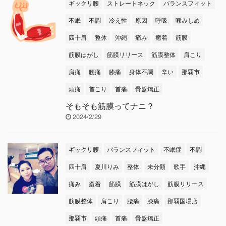
ギックリ腰
ストレートネック
バランスフィット
不眠
不調
冷え性
原因
呼吸
噛みしめ
四十肩
整体
沖縄
痛み
癒着
筋膜
筋膜はがし
筋膜リリース
筋膜整体
肩こり
肩痛
腰痛
膝痛
身体不調
辛い
那覇市
頭痛
首こり
首痛
骨盤矯正
そもそも筋膜ってナニ？
2024/2/29
ギックリ腰
バランスフィット
不眠症
不調
四十肩
夏川りみ
整体
未分類
歌手
沖縄
痛み
癒着
筋膜
筋膜はがし
筋膜リリース
筋膜整体
肩こり
腰痛
膝痛
那覇国場店
那覇市
頭痛
首痛
骨盤矯正