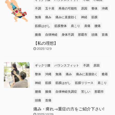
不調
五十肩
再発の可能性
原因
整体
沖縄
無痛
痛み
痛みに直接効く
神経
筋膜
筋膜はがし
筋膜整体
肩こり
肩痛
腰痛
膝痛
自律神経
身体不調
那覇市
頭痛
首痛
【私の理想】
2025/12/9
ギックリ腰
バランスフィット
不調
原因
整体
沖縄
無痛
痛み
痛みに直接効く
癒着
神経
筋膜
筋膜はがし
筋膜リリース
肩こり
腰痛
膝痛
自律神経失調症
苦しい
那覇市
頭痛
首痛
痛み・痺れ→重症の方をご紹介下さい!
2025/10/29