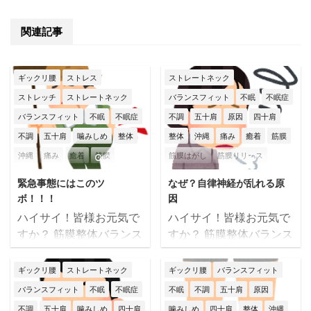
関連記事
ギックリ腰
ストレス
ストレートネック
ストレッチ
ストレートネック
バランスフィット
不眠
不眠症
バランスフィット
不眠
不眠症
不調
五十肩
原因
四十肩
不調
五十肩
噛みしめ
整体
整体
沖縄
痛み
癒着
筋膜
沖縄
痛み
癒着
筋膜
筋膜はがし
筋膜リリース
2023/11/27
2024/7/16
筋膜はがし
筋膜リリース
筋膜整体
肩こり
肩痛
腰痛
緊急事態にはこのツ
なぜ？自律神経が乱れる原
筋膜整体
肩こり
腰痛
膝痛
膝痛
自律神経
自律神経失調症
ボ！！！
因
自律神経
自律神経失調症
辛い
那覇市
頭痛
首こり
ハイサイ！皆様お元気で
ハイサイ！皆様お元気で
すか？ 筋膜整体バランス
すか？ 筋膜整体バランス
身体不調
辛い
那覇市
頭痛
首痛
骨盤矯正
フィットの大城です
フィットの大城です
首痛
骨盤矯正
(*^^)v もう11月ですね
(*^^)v いや～沖縄暑すぎ
ギックリ腰
ストレートネック
ギックリ腰
バランスフィット
～って言ってる間に最終
ですι(´Д｀υ) あまりにも
バランスフィット
不眠
不眠症
不眠
不調
五十肩
原因
週・・・ 金曜日からは１
暑いのでクーラーで冷や
不調
五十肩
噛みしめ
四十肩
噛みしめ
四十肩
整体
沖縄