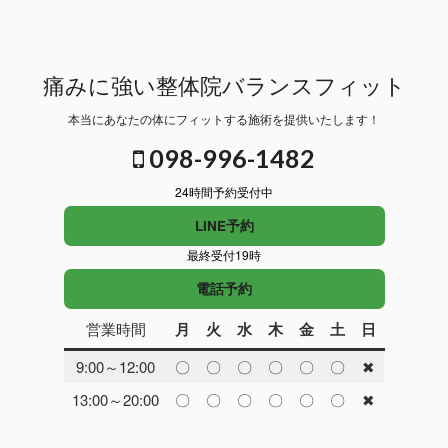
痛みに強い整体院バランスフィット
本当にあなたの体にフィットする施術を提供いたします！
098-996-1482
24時間予約受付中
LINE予約
最終受付19時
電話予約
営業時間
月
火
水
木
金
土
日
9:00～12:00
〇
〇
〇
〇
〇
〇
✖
13:00～20:00
〇
〇
〇
〇
〇
〇
✖
Copyright© 痛みに強い整体院バランスフィット , 2026 All Rights Reserved.