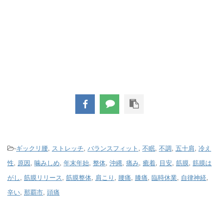
-
ギックリ腰
,
ストレッチ
,
バランスフィット
,
不眠
,
不調
,
五十肩
,
冷え
性
,
原因
,
噛みしめ
,
年末年始
,
整体
,
沖縄
,
痛み
,
癒着
,
目安
,
筋膜
,
筋膜は
がし
,
筋膜リリース
,
筋膜整体
,
肩こり
,
腰痛
,
膝痛
,
臨時休業
,
自律神経
,
辛い
,
那覇市
,
頭痛