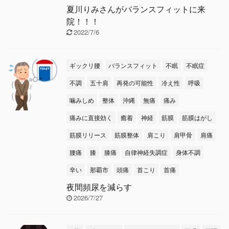
夏川りみさんがバランスフィットに来
院！！！
2022/7/6
ギックリ腰
バランスフィット
不眠
不眠症
不調
五十肩
再発の可能性
冷え性
呼吸
噛みしめ
整体
沖縄
無痛
痛み
痛みに直接効く
癒着
神経
筋膜
筋膜はがし
筋膜リリース
筋膜整体
肩こり
肩甲骨
肩痛
腰痛
膝
膝痛
自律神経失調症
身体不調
辛い
那覇市
頭痛
首こり
首痛
夜間頻尿を減らす
2026/7/27