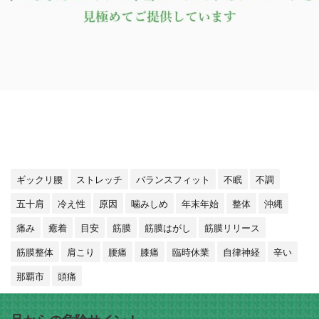
ギックリ腰
ストレッチ
バランスフィット
不眠
不調
五十肩
冷え性
原因
噛みしめ
年末年始
整体
沖縄
痛み
癒着
目安
筋膜
筋膜はがし
筋膜リリース
筋膜整体
肩こり
腰痛
膝痛
臨時休業
自律神経
辛い
那覇市
頭痛