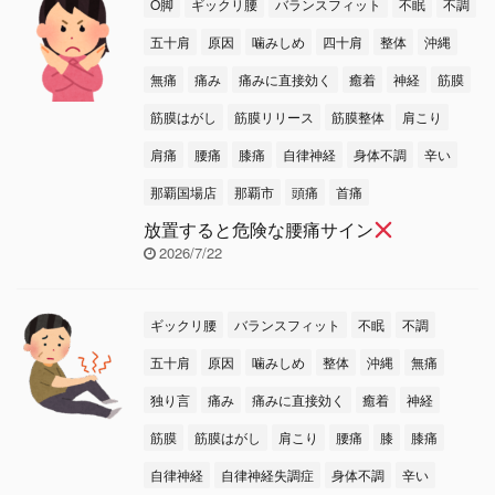
O脚
ギックリ腰
バランスフィット
不眠
不調
五十肩
原因
噛みしめ
四十肩
整体
沖縄
無痛
痛み
痛みに直接効く
癒着
神経
筋膜
筋膜はがし
筋膜リリース
筋膜整体
肩こり
肩痛
腰痛
膝痛
自律神経
身体不調
辛い
那覇国場店
那覇市
頭痛
首痛
放置すると危険な腰痛サイン
2026/7/22
ギックリ腰
バランスフィット
不眠
不調
五十肩
原因
噛みしめ
整体
沖縄
無痛
独り言
痛み
痛みに直接効く
癒着
神経
筋膜
筋膜はがし
肩こり
腰痛
膝
膝痛
自律神経
自律神経失調症
身体不調
辛い