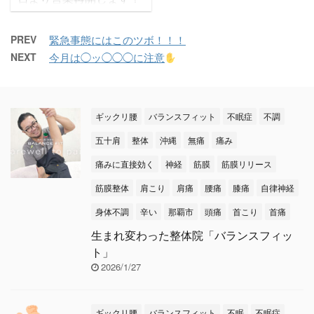
や熱中症、体調管理には
が出る などなど、特に
再開後も院内の除菌、
十分お気を付けください
女性の方がＯ脚でお悩み
消毒などは引き続き徹底
ね
本日のテーマは
の方、多いかと思います
PREV
緊急事態にはこのツボ！！！
させて頂きます。 また
【自律神経に効く首スト
&#x ...
NEXT
今月は◯ッ◯◯◯に注意
通院中なのに休業の為、
レッチ】です
自律神
お越しになれなかった皆
経が ...
さまには大変ご迷惑をお
掛け致しました。 そし
ギックリ腰
バランスフィット
不眠症
不調
てコロナの影響で心身と
五十肩
整体
沖縄
無痛
痛み
もにお疲れになっていら
痛みに直接効く
神経
筋膜
筋膜リリース
っしゃると思います。 身
体が元気になれば心もス
筋膜整体
肩こり
肩痛
腰痛
膝痛
自律神経
ッキリしてきます！ 是
身体不調
辛い
那覇市
頭痛
首こり
首痛
非、筋膜整体でウイルス
に負けない強いお身体を
生まれ変わった整体院「バランスフィッ
作っていきましょう。
ト」
これからも筋膜整体バラ
2026/1/27
ンスフ ...
ギックリ腰
バランスフィット
不眠
不眠症