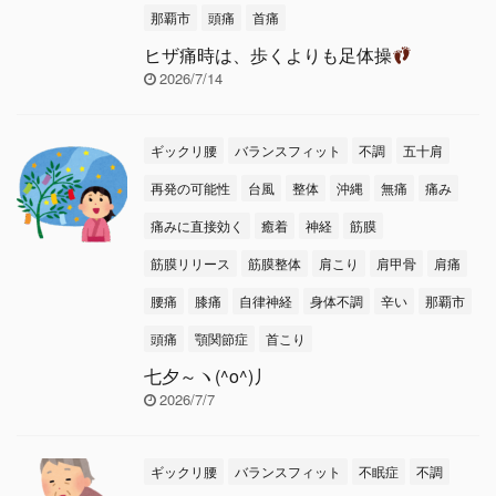
那覇市
頭痛
首痛
ヒザ痛時は、歩くよりも足体操
2026/7/14
ギックリ腰
バランスフィット
不調
五十肩
再発の可能性
台風
整体
沖縄
無痛
痛み
痛みに直接効く
癒着
神経
筋膜
筋膜リリース
筋膜整体
肩こり
肩甲骨
肩痛
腰痛
膝痛
自律神経
身体不調
辛い
那覇市
頭痛
顎関節症
首こり
七夕～ヽ(^o^)丿
2026/7/7
ギックリ腰
バランスフィット
不眠症
不調