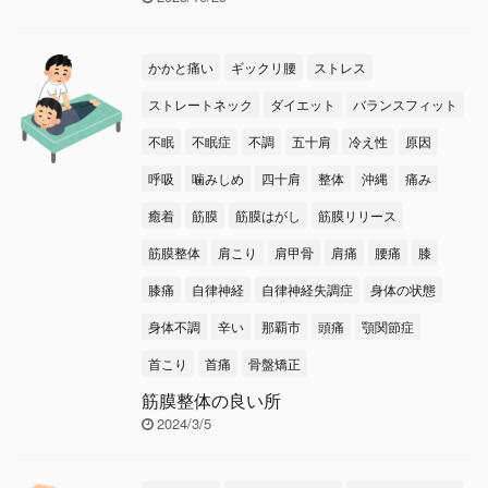
かかと痛い
ギックリ腰
ストレス
ストレートネック
ダイエット
バランスフィット
不眠
不眠症
不調
五十肩
冷え性
原因
呼吸
噛みしめ
四十肩
整体
沖縄
痛み
癒着
筋膜
筋膜はがし
筋膜リリース
筋膜整体
肩こり
肩甲骨
肩痛
腰痛
膝
膝痛
自律神経
自律神経失調症
身体の状態
身体不調
辛い
那覇市
頭痛
顎関節症
首こり
首痛
骨盤矯正
筋膜整体の良い所
2024/3/5