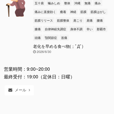
五十肩
噛みしめ
整体
沖縄
無痛
痛み
痛みに直接効く
癒着
神経
筋膜
筋膜はがし
筋膜リリース
筋膜整体
肩こり
肩痛
腰痛
膝痛
自律神経失調症
身体不調
辛い
那覇市
頭痛
顎関節症
首痛
老化を早める食べ物(；ﾟДﾟ)
2026/6/30
営業時間：9:00~20:00
最終受付：19:00（定休日：日曜）
メール