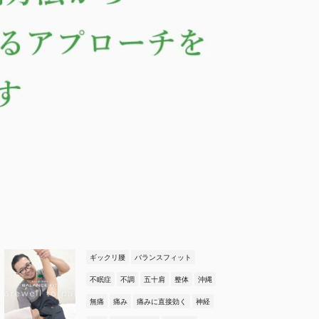
ギックリ腰
バランスフィット
不眠症
不調
五十肩
整体
沖縄
無痛
痛み
痛みに直接効く
神経