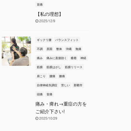
首痛
【私の理想】
2025/12/9
ギックリ腰
バランスフィット
不調
原因
整体
沖縄
無痛
痛み
痛みに直接効く
癒着
神経
筋膜
筋膜はがし
筋膜リリース
肩こり
腰痛
膝痛
自律神経失調症
苦しい
那覇市
頭痛
首痛
痛み・痺れ→重症の方を
ご紹介下さい!
2025/10/29