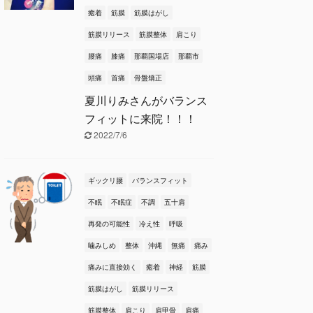
癒着
筋膜
筋膜はがし
筋膜リリース
筋膜整体
肩こり
腰痛
膝痛
那覇国場店
那覇市
頭痛
首痛
骨盤矯正
夏川りみさんがバランス
フィットに来院！！！
2022/7/6
ギックリ腰
バランスフィット
不眠
不眠症
不調
五十肩
再発の可能性
冷え性
呼吸
噛みしめ
整体
沖縄
無痛
痛み
痛みに直接効く
癒着
神経
筋膜
筋膜はがし
筋膜リリース
筋膜整体
肩こり
肩甲骨
肩痛