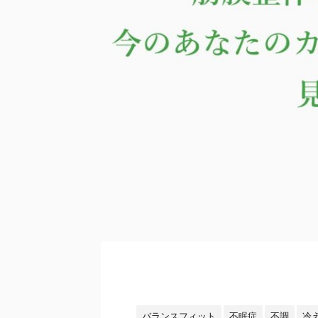
バランスフィット
不眠症
不調
冷