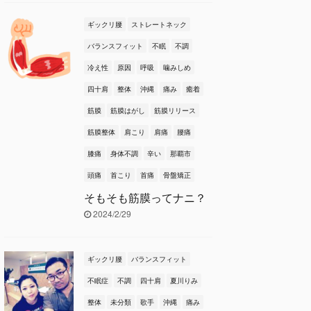
ギックリ腰
ストレートネック
バランスフィット
不眠
不調
冷え性
原因
呼吸
噛みしめ
四十肩
整体
沖縄
痛み
癒着
筋膜
筋膜はがし
筋膜リリース
筋膜整体
肩こり
肩痛
腰痛
膝痛
身体不調
辛い
那覇市
頭痛
首こり
首痛
骨盤矯正
そもそも筋膜ってナニ？
2024/2/29
ギックリ腰
バランスフィット
不眠症
不調
四十肩
夏川りみ
整体
未分類
歌手
沖縄
痛み