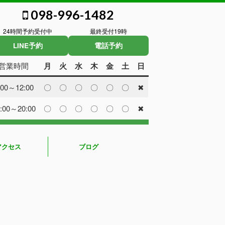
098-996-1482
24時間予約受付中
最終受付19時
LINE予約
電話予約
営業時間
月
火
水
木
金
土
日
:00～12:00
〇
〇
〇
〇
〇
〇
✖
:00～20:00
〇
〇
〇
〇
〇
〇
✖
アクセス
ブログ