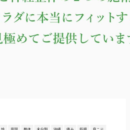
え性
原因
整体
未分類
沖縄
痛み
筋膜
肩こり