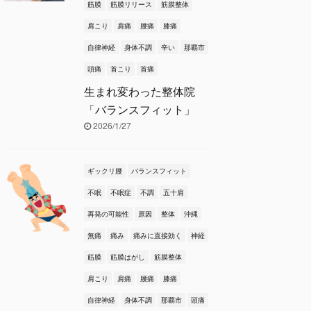
筋膜
筋膜リリース
筋膜整体
肩こり
肩痛
腰痛
膝痛
自律神経
身体不調
辛い
那覇市
頭痛
首こり
首痛
生まれ変わった整体院
「バランスフィット」
2026/1/27
ギックリ腰
バランスフィット
不眠
不眠症
不調
五十肩
再発の可能性
原因
整体
沖縄
無痛
痛み
痛みに直接効く
神経
筋膜
筋膜はがし
筋膜整体
肩こり
肩痛
腰痛
膝痛
自律神経
身体不調
那覇市
頭痛