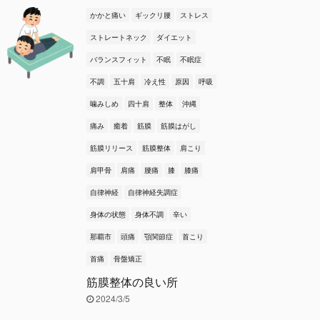
かかと痛い
ギックリ腰
ストレス
ストレートネック
ダイエット
バランスフィット
不眠
不眠症
不調
五十肩
冷え性
原因
呼吸
噛みしめ
四十肩
整体
沖縄
痛み
癒着
筋膜
筋膜はがし
筋膜リリース
筋膜整体
肩こり
肩甲骨
肩痛
腰痛
膝
膝痛
自律神経
自律神経失調症
身体の状態
身体不調
辛い
那覇市
頭痛
顎関節症
首こり
首痛
骨盤矯正
筋膜整体の良い所
2024/3/5