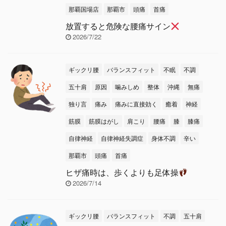
那覇国場店
那覇市
頭痛
首痛
放置すると危険な腰痛サイン
2026/7/22
ギックリ腰
バランスフィット
不眠
不調
五十肩
原因
噛みしめ
整体
沖縄
無痛
独り言
痛み
痛みに直接効く
癒着
神経
筋膜
筋膜はがし
肩こり
腰痛
膝
膝痛
自律神経
自律神経失調症
身体不調
辛い
那覇市
頭痛
首痛
ヒザ痛時は、歩くよりも足体操
2026/7/14
ギックリ腰
バランスフィット
不調
五十肩