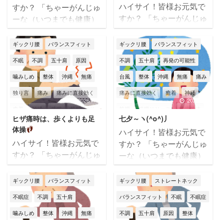
筋膜リリース
筋膜整体
肩こり
筋膜リリース
筋膜整体
肩こり
ハイサイ！皆様お元気で
すか？ 「ちゃーがんじゅ
すか？ 「ちゃーがんじゅ
ーな（いつまでも健康）
肩甲骨
肩痛
腰痛
膝
膝痛
肩痛
腰痛
膝痛
自律神経
ーな（いつまでも健康）
人生を！」が合言葉
自律神経失調症
身体不調
辛い
身体不調
辛い
那覇国場店
人生を！」 筋膜整体バラ
の・・・ 筋膜整体バラン
ギックリ腰
バランスフィット
ギックリ腰
バランスフィット
ンスフィットの大城です
スフィットの大城です
那覇市
頭痛
首こり
首痛
那覇市
頭痛
首痛
不眠
不調
五十肩
原因
不調
五十肩
再発の可能性
(*^^)v 沖縄は夏本番で
(*^^)v もう7月も最終週
す！ とにかく、暑
噛みしめ
整体
沖縄
無痛
台風
整体
沖縄
無痛
痛み
～本当にあっという間
い・・・ι(´Д｀υ)ｱﾂｨｰ 今
皆様は夏バテ対策はバッ
独り言
痛み
痛みに直接効く
痛みに直接効く
癒着
神経
年は台風も多く、湿気や
チリですか？私は少々夏
2026/7/14
2026/7/7
癒着
神経
筋膜
筋膜はがし
筋膜
筋膜リリース
筋膜整体
気圧の変化で身体がやら
バテ気味。。。 水分・栄
ヒザ痛時は、歩くよりも足
七夕～ヽ(^o^)丿
れ気味(>_<) 皆様も熱中
養・睡眠をしっかり摂っ
肩こり
腰痛
膝
膝痛
肩こり
肩甲骨
肩痛
腰痛
体操
ハイサイ！皆様お元気で
症にならないように、十
て、適度な運動も頑張り
自律神経
自律神経失調症
膝痛
自律神経
身体不調
ハイサイ！皆様お元気で
すか？ 「ちゃーがんじゅ
分な対策と休息をとって
ましょうね（私が一番が
すか？ 「ちゃーがんじゅ
ーな（いつまでも健康）
身体不調
辛い
那覇市
頭痛
辛い
那覇市
頭痛
顎関節症
下さいね(; ･`д･´) 本日の
んばります） 本日のテ
ーな（いつまでも健康）
人生を！」 筋膜整体バラ
テーマは【放置すると危
ーマは【夜間頻尿を減ら
首痛
首こり
人生を！」 筋膜整体バラ
ンスフィットの大城です
ギックリ腰
バランスフィット
ギックリ腰
ストレートネック
険な腰痛サイン
】です
す】です
夜中睡眠中
ンスフィットの大城です
(*^^)v 本日は7月7日
だだの腰痛だと思っ
にトイレに行くことあり
不眠症
不調
五十肩
バランスフィット
不眠
不眠症
(*^^)v 本日のテーマは
七夕～ 皆様はどんな願
て放置してたけど ...
ますか？ トイレに行く回
【ヒザ痛時は、歩くより
噛みしめ
整体
沖縄
無痛
不調
五十肩
原因
整体
い事をされますか？
数は関係 ...