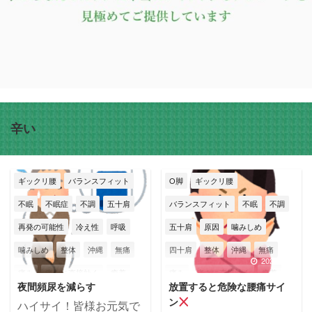
辛い
ギックリ腰
バランスフィット
O脚
ギックリ腰
不眠
不眠症
不調
五十肩
バランスフィット
不眠
不調
再発の可能性
冷え性
呼吸
五十肩
原因
噛みしめ
噛みしめ
整体
沖縄
無痛
四十肩
整体
沖縄
無痛
2026/7/27
2026/7/22
痛み
痛みに直接効く
癒着
痛み
痛みに直接効く
癒着
夜間頻尿を減らす
放置すると危険な腰痛サイ
神経
筋膜
筋膜はがし
神経
筋膜
筋膜はがし
ン
ハイサイ！皆様お元気で