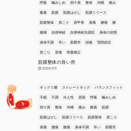
呼吸
噛みしめ
四十肩
整体
沖縄
痛み
癒着
筋膜
筋膜はがし
筋膜リリース
筋膜整体
肩こり
肩甲骨
肩痛
腰痛
膝
膝痛
自律神経
自律神経失調症
身体の状態
身体不調
辛い
那覇市
頭痛
顎関節症
首こり
首痛
骨盤矯正
筋膜整体の良い所
2024/3/5
ギックリ腰
ストレートネック
バランスフィット
不眠
不調
冷え性
原因
呼吸
噛みしめ
四十肩
整体
沖縄
痛み
癒着
筋膜
筋膜はがし
筋膜リリース
筋膜整体
肩こり
肩痛
腰痛
膝痛
身体不調
辛い
那覇市