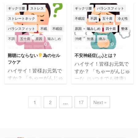
人生を！」 筋膜整体バラ
代より早く老けない為の
す。 先の戦争・そして今
身体不調
辛い
那覇市
頭痛
那覇市
頭痛
顎関節症
人生を！」 筋膜整体バラ
ンスフィットの大城です
ギックリ腰
ストレス
ギックリ腰
バランスフィット
1番の対策は 【老化を早
なお続く世界各地での戦
ンスフィットの大城です
(*^^)v 本日のテーマは
首こり
首痛
首こり
首痛
める食べ物を摂らない
争や紛争でお亡くなりに
ストレートネック
不眠症
不調
五十肩
冷え性
(*^^)v 沖縄は台風真っ只
【くいしばり対策！】で
事】です
...
なられた方に、心より哀
中！！！ 当院バランスフ
バランスフィット
不眠
不眠症
原因
噛みしめ
四十肩
整体
す
常にくいしばり(噛
悼の意を表します。 本
ィットは本日は午前中ま
み締め)がある方は、、、
不調
五十肩
原因
噛みしめ
沖縄
無痛
痛み
日のテーマは【背骨が曲
での営業になります
●顔の浮腫み・たるみ ●
2026/5/25
2026/5/19
がってしまう原因 ...
四十肩
整体
梅雨
沖縄
痛みに直接効く
癒着
神経
m(__)m みなさまも台風
腰痛 ●睡眠障害 ●自律神
難聴にならない
為のセル
不安神経症(◞‸◟)とは？
の被害にあわれませんよ
経の乱れ に繋がりやす
無痛
痛み
痛みに直接効く
筋膜
筋膜はがし
筋膜リリース
フケア
ハイサイ！皆様お元気で
うに、十分お気を付けく
く、その原因は・・・ 脳
癒着
神経
筋膜
筋膜はがし
筋膜整体
肩こり
肩痛
腰痛
ハイサイ！皆様お元気で
すか？ 「ちゃーがんじゅ
ださいね
本日のテ
へのストレスだと言われ
すか？ 「ちゃーがんじゅ
ーな（いつまでも健康）
筋膜リリース
筋膜整体
肩こり
膝
膝痛
自律神経
ーマは【顔のシワ＆たる
ています
人は知らず
ーな（いつまでも健康）
人生を！」 筋膜整体バラ
みを取る！
】です
知らずにストレスを受け
腰痛
膝痛
自律神経
自律神経失調症
身体不調
辛い
人生を！」 筋膜整体バラ
ンスフィットの大城です
本日のテーマ・顔のシワ
ていると、寝ている間に
ンスフィットの大城です
(*^^)v 梅雨ですね～
自律神経失調症
苦しい
那覇市
頭痛
首こり
首痛
1
2
…
17
Next »
やたるみ… 特に女性は年
ストレス解消の為にくい
(*^^)v 5月もあっという
バイク通勤の私として
齢と共 ...
身体の状態
身体不調
辛い
しばりが起きるとの事 ...
間に後半・・・
最近
は、雨が続くとツライも
那覇市
頭痛
首こり
首痛
の沖縄は梅雨真っ只中な
のがありますが・・・
ので、雨と湿気と気温で
沖縄は常に水不足になる
体調がやられ気味です
可能性があるので、この