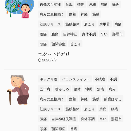
再発の可能性
台風
整体
沖縄
無痛
痛み
痛みに直接効く
癒着
神経
筋膜
筋膜リリース
筋膜整体
肩こり
肩甲骨
肩痛
腰痛
膝痛
自律神経
身体不調
辛い
那覇市
頭痛
顎関節症
首こり
七夕～ヽ(^o^)丿
2026/7/7
ギックリ腰
バランスフィット
不眠症
不調
五十肩
噛みしめ
整体
沖縄
無痛
痛み
痛みに直接効く
癒着
神経
筋膜
筋膜はがし
筋膜リリース
筋膜整体
肩こり
肩痛
腰痛
膝痛
自律神経失調症
身体不調
辛い
那覇市
頭痛
顎関節症
首痛