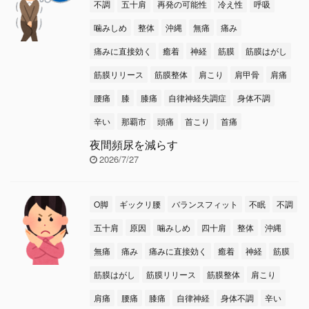
不調
五十肩
再発の可能性
冷え性
呼吸
噛みしめ
整体
沖縄
無痛
痛み
痛みに直接効く
癒着
神経
筋膜
筋膜はがし
筋膜リリース
筋膜整体
肩こり
肩甲骨
肩痛
腰痛
膝
膝痛
自律神経失調症
身体不調
辛い
那覇市
頭痛
首こり
首痛
夜間頻尿を減らす
2026/7/27
O脚
ギックリ腰
バランスフィット
不眠
不調
五十肩
原因
噛みしめ
四十肩
整体
沖縄
無痛
痛み
痛みに直接効く
癒着
神経
筋膜
筋膜はがし
筋膜リリース
筋膜整体
肩こり
肩痛
腰痛
膝痛
自律神経
身体不調
辛い