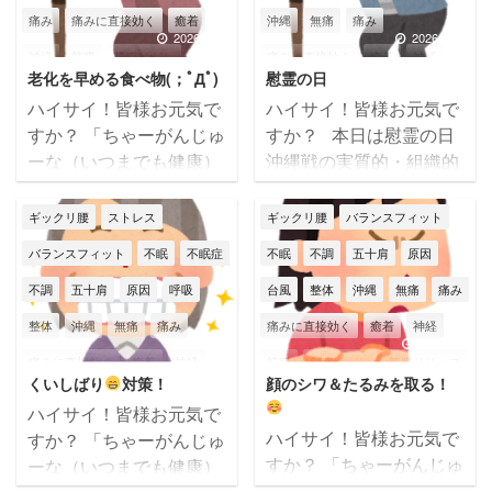
も足体操】です
ヒザ
私の願いは・・・家族み
痛み
痛みに直接効く
癒着
沖縄
無痛
痛み
が痛いけど 「早く治した
んなが健康で元気でいる
2026/6/30
2026/6/23
神経
筋膜
筋膜はがし
痛みに直接効く
癒着
神経
い」 「筋肉をつけたら治
事・こちらに通われてい
老化を早める食べ物(；ﾟДﾟ)
慰霊の日
る」 と思って無理に歩い
る患者様の調子がもっと
筋膜リリース
筋膜整体
肩こり
筋膜
筋膜はがし
筋膜リリース
ハイサイ！皆様お元気で
ハイサイ！皆様お元気で
てませんか？
ヒザが
もっと良くなる事・私の
肩痛
腰痛
膝痛
筋膜整体
肩こり
腰痛
膝痛
すか？ 「ちゃーがんじゅ
すか？ 本日は慰霊の日
痛いのに無理をして歩く
整体師としての技術がも
ーな（いつまでも健康）
沖縄戦の実質的・組織的
自律神経失調症
身体不調
辛い
自律神経失調症
辛い
那覇市
と…
更に負担がかか
っと向上する事・そして
人生を！」 筋膜整体バラ
な戦闘が終結した日とさ
って痛みが増える
炎
そしてその他もろも
那覇市
頭痛
顎関節症
首痛
頭痛
顎関節症
首痛
ンスフィットの大城です
れており、今年で８１回
ギックリ腰
ストレス
ギックリ腰
バランスフィット
症が悪化して治りにくく
ろ・・・多すぎて書きき
(*^^)v 沖縄はやっと梅雨
目の慰霊の日を迎えま
なる
& ...
れません
ですが兎に
バランスフィット
不眠
不眠症
不眠
不調
五十肩
原因
明けしました～
バイ
す。 日本で唯一多くの民
も角にも、たくさんの願
不調
五十肩
原因
呼吸
台風
整体
沖縄
無痛
痛み
ク通勤の私には辛い梅雨
間人を巻き込んでの地上
い事をかなえる為・日々
でしたが、ダムの水もた
戦となった沖縄。 その悲
整体
沖縄
無痛
痛み
痛みに直接効く
癒着
神経
努力精進を重ね ...
くさん溜まったみたいな
惨な歴史を忘れることな
2026/6/8
2026/6/1
痛みに直接効く
癒着
神経
筋膜
筋膜はがし
筋膜リリース
ので 「恵みの雨さんあり
く後世に語り継いでいく
くいしばり
対策！
顔のシワ＆たるみを取る！
がとう！」です
本日
事、また戦争に向かわな
筋膜
筋膜はがし
筋膜リリース
筋膜整体
肩こり
腰痛
膝痛
ハイサイ！皆様お元気で
のテーマ【老化を早める
い為に１人１人が世界情
筋膜整体
肩こり
腰痛
膝痛
自律神経
自律神経失調症
ハイサイ！皆様お元気で
すか？ 「ちゃーがんじゅ
食べ物】です
人は必
勢や政治に常に関心を持
すか？ 「ちゃーがんじゅ
ーな（いつまでも健康）
自律神経
自律神経失調症
苦しい
辛い
那覇国場店
ず歳を重ねますが、同年
つ事が大事だと思いま
ーな（いつまでも健康）