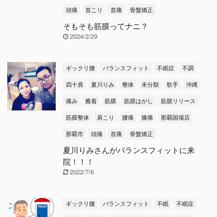
頭痛
首こり
首痛
骨盤矯正
そもそも筋膜ってナニ？
2024/2/29
ギックリ腰
バランスフィット
不眠症
不調
四十肩
夏川りみ
整体
未分類
歌手
沖縄
痛み
癒着
筋膜
筋膜はがし
筋膜リリース
筋膜整体
肩こり
腰痛
膝痛
那覇国場店
那覇市
頭痛
首痛
骨盤矯正
夏川りみさんがバランスフィットに来
院！！！
2022/7/6
ギックリ腰
バランスフィット
不眠
不眠症