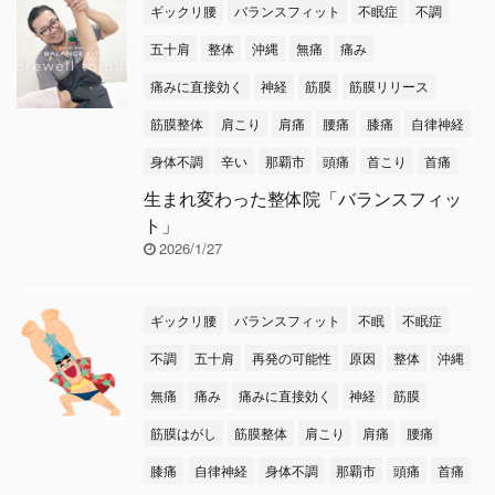
ギックリ腰
バランスフィット
不眠症
不調
(~_~;) みなさまも体調崩
時期の雨は大切。しっか
さないように、栄養・睡
り降ってもらいましょう
五十肩
整体
沖縄
無痛
痛み
眠をしっかり摂ってこの
～ヽ(^o^)丿 本日のテー
痛みに直接効く
神経
筋膜
筋膜リリース
梅雨を乗り越えましょう
マは【不安神経症と
筋膜整体
肩こり
肩痛
腰痛
膝痛
自律神経
ね！ 本日のテーマは
は？】です
不安神経
【難聴にならない
為の
症とは、特に大きな理由
身体不調
辛い
那覇市
頭痛
首こり
首痛
セルフケア】です
本
がなくても、強い不安や
生まれ変わった整体院「バランスフィッ
日のテーマ・難聴ὄ ...
心配が続いてし ...
ト」
2026/1/27
ギックリ腰
バランスフィット
不眠
不眠症
不調
五十肩
再発の可能性
原因
整体
沖縄
無痛
痛み
痛みに直接効く
神経
筋膜
筋膜はがし
筋膜整体
肩こり
肩痛
腰痛
膝痛
自律神経
身体不調
那覇市
頭痛
首痛