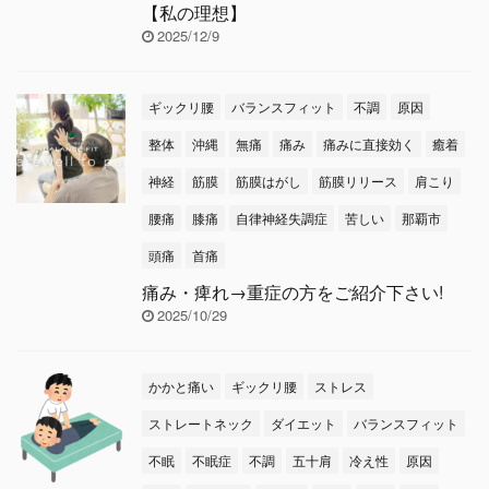
【私の理想】
2025/12/9
ギックリ腰
バランスフィット
不調
原因
整体
沖縄
無痛
痛み
痛みに直接効く
癒着
神経
筋膜
筋膜はがし
筋膜リリース
肩こり
腰痛
膝痛
自律神経失調症
苦しい
那覇市
頭痛
首痛
痛み・痺れ→重症の方をご紹介下さい!
2025/10/29
かかと痛い
ギックリ腰
ストレス
ストレートネック
ダイエット
バランスフィット
不眠
不眠症
不調
五十肩
冷え性
原因