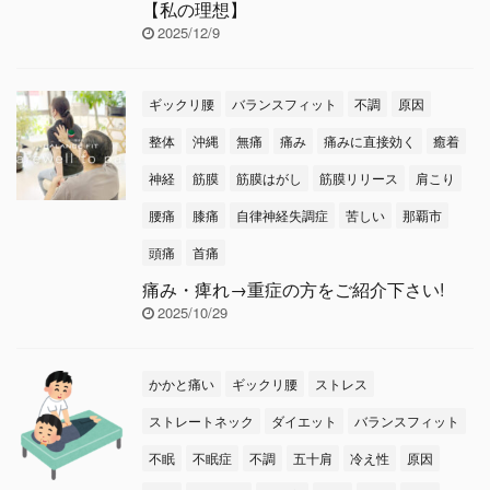
【私の理想】
2025/12/9
ギックリ腰
バランスフィット
不調
原因
整体
沖縄
無痛
痛み
痛みに直接効く
癒着
神経
筋膜
筋膜はがし
筋膜リリース
肩こり
腰痛
膝痛
自律神経失調症
苦しい
那覇市
頭痛
首痛
痛み・痺れ→重症の方をご紹介下さい!
2025/10/29
かかと痛い
ギックリ腰
ストレス
ストレートネック
ダイエット
バランスフィット
不眠
不眠症
不調
五十肩
冷え性
原因