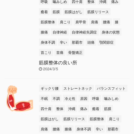
呼吸
噛みしめ
四十肩
整体
沖縄
痛み
癒着
筋膜
筋膜はがし
筋膜リリース
筋膜整体
肩こり
肩甲骨
肩痛
腰痛
膝
膝痛
自律神経
自律神経失調症
身体の状態
身体不調
辛い
那覇市
頭痛
顎関節症
首こり
首痛
骨盤矯正
筋膜整体の良い所
2024/3/5
ギックリ腰
ストレートネック
バランスフィット
不眠
不調
冷え性
原因
呼吸
噛みしめ
四十肩
整体
沖縄
痛み
癒着
筋膜
筋膜はがし
筋膜リリース
筋膜整体
肩こり
肩痛
腰痛
膝痛
身体不調
辛い
那覇市