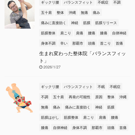
調崩しやすいので、みな
ギックリ腰
バランスフィット
不眠症
不調
な解決にはなりません。
さんしっかり栄養と睡眠
何故ヒザが ...
五十肩
整体
沖縄
無痛
痛み
をとって元気に新年度を
迎えましょうね
→い
痛みに直接効く
神経
筋膜
筋膜リリース
ろいろ気を付けていても
筋膜整体
肩こり
肩痛
腰痛
膝痛
自律神経
なかなか良くならない体
身体不調
辛い
那覇市
頭痛
首こり
首痛
調不良の時は・・・整体
へ(*^-^*) 本日のテーマ
生まれ変わった整体院「バランスフィッ
は…
【視力が落ちる
ト」
原因＆回復体操】です
2026/1/27
視力が悪くなる原因 ...
ギックリ腰
バランスフィット
不眠
不眠症
不調
五十肩
再発の可能性
原因
整体
沖縄
無痛
痛み
痛みに直接効く
神経
筋膜
筋膜はがし
筋膜整体
肩こり
肩痛
腰痛
膝痛
自律神経
身体不調
那覇市
頭痛
首痛