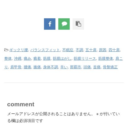
-
ギックリ腰
,
バランスフィット
,
不眠症
,
不調
,
五十肩
,
原因
,
四十肩
,
整体
,
沖縄
,
痛み
,
癒着
,
筋膜
,
筋膜はがし
,
筋膜リリース
,
筋膜整体
,
肩こ
り
,
肩甲骨
,
腰痛
,
膝痛
,
身体不調
,
辛い
,
那覇市
,
頭痛
,
首痛
,
骨盤矯正
comment
メールアドレスが公開されることはありません。
※
が付いてい
る欄は必須項目です