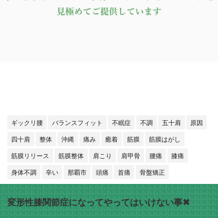
ギックリ腰
バランスフィット
不眠症
不調
五十肩
原因
四十肩
整体
沖縄
痛み
癒着
筋膜
筋膜はがし
筋膜リリース
筋膜整体
肩こり
肩甲骨
腰痛
膝痛
身体不調
辛い
那覇市
頭痛
首痛
骨盤矯正
変形性膝関節症になってやってはいけない事✖