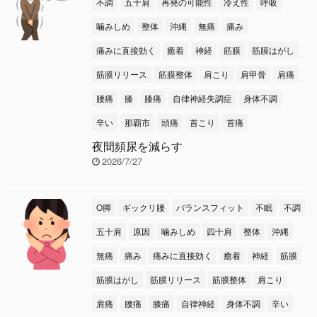
不調
五十肩
再発の可能性
冷え性
呼吸
噛みしめ
整体
沖縄
無痛
痛み
痛みに直接効く
癒着
神経
筋膜
筋膜はがし
筋膜リリース
筋膜整体
肩こり
肩甲骨
肩痛
腰痛
膝
膝痛
自律神経失調症
身体不調
辛い
那覇市
頭痛
首こり
首痛
夜間頻尿を減らす
2026/7/27
O脚
ギックリ腰
バランスフィット
不眠
不調
五十肩
原因
噛みしめ
四十肩
整体
沖縄
無痛
痛み
痛みに直接効く
癒着
神経
筋膜
筋膜はがし
筋膜リリース
筋膜整体
肩こり
肩痛
腰痛
膝痛
自律神経
身体不調
辛い