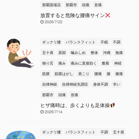
那覇国場店
那覇市
頭痛
首痛
放置すると危険な腰痛サイン
2026/7/22
ギックリ腰
バランスフィット
不眠
不調
五十肩
原因
噛みしめ
整体
沖縄
無痛
独り言
痛み
痛みに直接効く
癒着
神経
筋膜
筋膜はがし
肩こり
腰痛
膝
膝痛
自律神経
自律神経失調症
身体不調
辛い
那覇市
頭痛
首痛
ヒザ痛時は、歩くよりも足体操
2026/7/14
ギックリ腰
バランスフィット
不調
五十肩