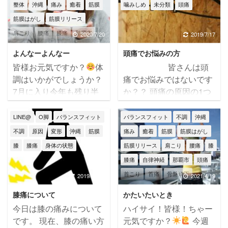
整体
沖縄
痛み
癒着
筋膜
噛みしめ
未分類
頭痛
筋膜はがし
筋膜リリース
肩こり
腰痛
膝痛
那覇市
2020/7/20
2019/7/17
頭痛
首痛
骨盤矯正
よんなーよんなー
頭痛でお悩みの方
皆様お元気ですか？
体
皆さんは頭
調はいかがでしょうか？
痛でお悩みではないです
7月に入り今年も残り半
か？？ 頭痛の原因の1つ
分になりましたね
本
に「噛みしめ、くいしば
日は目標についてです！
り」があります。 噛みし
LINE@
O脚
バランスフィット
バランスフィット
不調
沖縄
皆様の中にはお正月に
めとは夜中に歯ぎしりを
不調
原因
変形
沖縄
筋膜
痛み
癒着
筋膜
筋膜はがし
目標を立てて、今年こそ
する。 普段から何かに集
膝
膝痛
身体の状態
筋膜リリース
肩こり
腰痛
膝
達成しようと思われた方
中したり、緊張したりす
膝痛
自律神経
那覇市
頭痛
もいらっしゃると思いま
ると口や顎に力が入って
首こり
首痛
骨盤矯正
す。 ですが今年の前半の
しまっている方もいらっ
2019/12/19
2021/4/19
半年はコロナウイルスの
しゃいます。 無意識に噛
膝痛について
かたいたいとき
影響で何も出来なかった
みしめている方の原因は
今日は膝の痛みについて
ハイサイ！皆様！ちゃー
感じがしますね
ち
冷えや血行不良、ストレ
です。 現在、膝の痛い方
元気ですか？
今週
なみに女性への今年の目
スなど様々です。 過度の