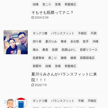
頭痛
首こり
首痛
骨盤矯正
そもそも筋膜ってナニ？
2024/2/29
ギックリ腰
バランスフィット
不眠症
不調
四十肩
夏川りみ
整体
未分類
歌手
沖縄
痛み
癒着
筋膜
筋膜はがし
筋膜リリース
筋膜整体
肩こり
腰痛
膝痛
那覇国場店
那覇市
頭痛
首痛
骨盤矯正
夏川りみさんがバランスフィットに来
院！！！
2022/7/6
ギックリ腰
バランスフィット
不眠
不眠症