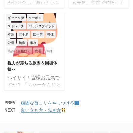
や知り合いに悪い方いら
も元気に笑顔で頑張りま
標アンケートでは １位
噛みしめは口～頭までの
っしゃらないですか？ 膝
しょうね！ 今日は肩痛
ダイエット
ǲ ...
筋膜や筋肉の繋がりで頭
の痛みは一度出てしまう
について 四十肩・五十
ギックリ腰
クーポン
痛を引 ...
と歩く事も苦痛になりま
肩など肩痛にお悩みの方
ストレッチ
バランスフィット
す。 ご年配の方に多いの
多いですよね
原因は
不調
五十肩
四十肩
整体
は O脚が酷くなり、骨が
①腕や指の使い過ぎ ②胸
沖縄
無痛
痛み
変形し痛みが出るパター
の筋膜・筋肉が固くなっ
痛みに直接効く
癒着
神経
ンです。 あまりにも骨が
て縮んでいる ③運動不足
2026/3/5
変形してしまった後では
などです。 今日は肩痛
筋トレ
筋膜
筋膜はがし
視力が落ちる原因＆回復体
整体での治療は困難にな
の痛み軽減や、予防にな
筋膜リリース
筋膜整体
肩こり
操
ります。 ですがまだそん
る方法を紹介致します
腰痛
膝痛
身体不調
辛い
ハイサイ！皆様お元気で
なに変形もしてないのに
☆NO1・親指親指親指周
すか？ 「ちゃーがんじゅ
那覇市
頭痛
顎関節症
首こり
痛みがあって辛いと言う
りをほぐす
なかなか
ーな（いつまでも健康）
首痛
方は、しっかり治療すれ
の痛みがあるかも？です
人生を！」 筋膜整体バラ
ばほとんどの方が治る場
が、頑張って固 ...
PREV
頑固な首コリをやっつけろ
ンスフィットの大城です
合が多いです。 膝痛で病
NEXT
良い立ち方・歩き方
(*^^)v もう3月・・・あ
院などに行き電気をあて
っという間ですね～ この
たり、水を抜いたり湿布
時期は寒暖差があって体
を貼ったりしても根本的