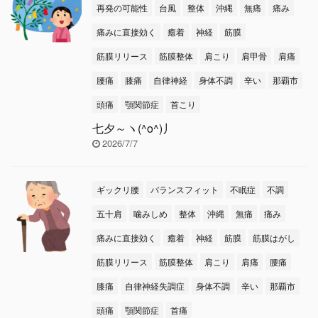
再発の可能性
台風
整体
沖縄
無痛
痛み
痛みに直接効く
癒着
神経
筋膜
筋膜リリース
筋膜整体
肩こり
肩甲骨
肩痛
腰痛
膝痛
自律神経
身体不調
辛い
那覇市
頭痛
顎関節症
首こり
七夕～ヽ(^o^)丿
2026/7/7
ギックリ腰
バランスフィット
不眠症
不調
五十肩
噛みしめ
整体
沖縄
無痛
痛み
痛みに直接効く
癒着
神経
筋膜
筋膜はがし
筋膜リリース
筋膜整体
肩こり
肩痛
腰痛
膝痛
自律神経失調症
身体不調
辛い
那覇市
頭痛
顎関節症
首痛