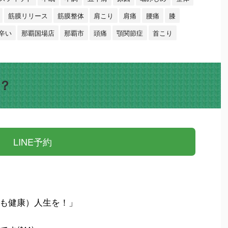
筋膜リリース
筋膜整体
肩こり
肩痛
腰痛
膝
辛い
那覇国場店
那覇市
頭痛
顎関節症
首こり
？
LINE予約
も健康）人生を！」