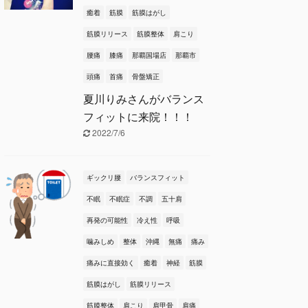
癒着
筋膜
筋膜はがし
筋膜リリース
筋膜整体
肩こり
腰痛
膝痛
那覇国場店
那覇市
頭痛
首痛
骨盤矯正
夏川りみさんがバランス
フィットに来院！！！
2022/7/6
ギックリ腰
バランスフィット
不眠
不眠症
不調
五十肩
再発の可能性
冷え性
呼吸
噛みしめ
整体
沖縄
無痛
痛み
痛みに直接効く
癒着
神経
筋膜
筋膜はがし
筋膜リリース
筋膜整体
肩こり
肩甲骨
肩痛