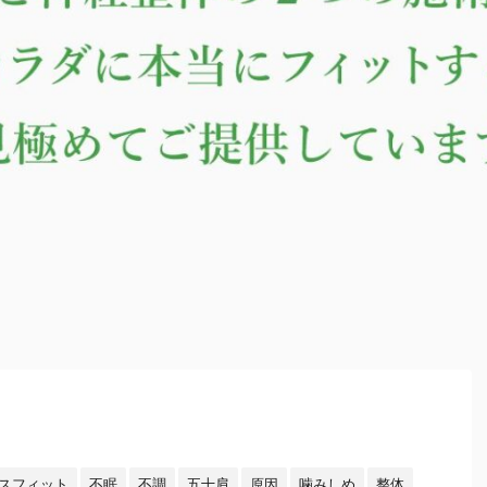
スフィット
不眠
不調
五十肩
原因
噛みしめ
整体