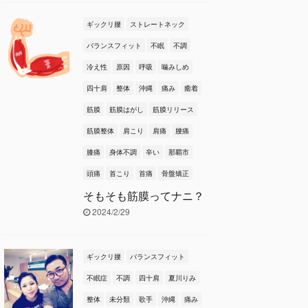
ギックリ腰
ストレートネック
バランスフィット
不眠
不調
冷え性
原因
呼吸
噛みしめ
四十肩
整体
沖縄
痛み
癒着
筋膜
筋膜はがし
筋膜リリース
筋膜整体
肩こり
肩痛
腰痛
膝痛
身体不調
辛い
那覇市
頭痛
首こり
首痛
骨盤矯正
そもそも筋膜ってナニ？
2024/2/29
ギックリ腰
バランスフィット
不眠症
不調
四十肩
夏川りみ
整体
未分類
歌手
沖縄
痛み