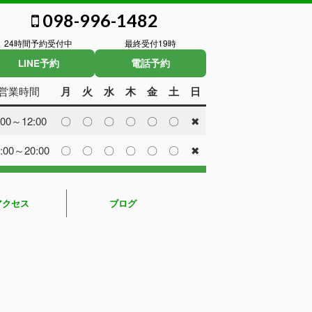
098-996-1482
24時間予約受付中
最終受付19時
LINE予約
電話予約
営業時間
月
火
水
木
金
土
日
:00～12:00
〇
〇
〇
〇
〇
〇
✖
:00～20:00
〇
〇
〇
〇
〇
〇
✖
アクセス
ブログ