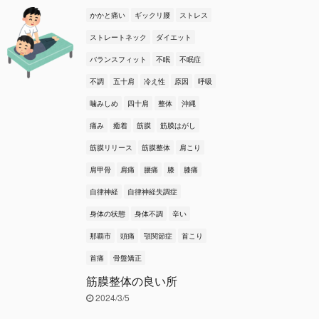
かかと痛い
ギックリ腰
ストレス
ストレートネック
ダイエット
バランスフィット
不眠
不眠症
不調
五十肩
冷え性
原因
呼吸
噛みしめ
四十肩
整体
沖縄
痛み
癒着
筋膜
筋膜はがし
筋膜リリース
筋膜整体
肩こり
肩甲骨
肩痛
腰痛
膝
膝痛
自律神経
自律神経失調症
身体の状態
身体不調
辛い
那覇市
頭痛
顎関節症
首こり
首痛
骨盤矯正
筋膜整体の良い所
2024/3/5