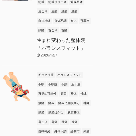
筋膜
筋膜リリース
筋膜整体
肩こり
肩痛
腰痛
膝痛
自律神経
身体不調
辛い
那覇市
頭痛
首こり
首痛
生まれ変わった整体院
「バランスフィット」
2026/1/27
ギックリ腰
バランスフィット
不眠
不眠症
不調
五十肩
再発の可能性
原因
整体
沖縄
無痛
痛み
痛みに直接効く
神経
筋膜
筋膜はがし
筋膜整体
肩こり
肩痛
腰痛
膝痛
自律神経
身体不調
那覇市
頭痛