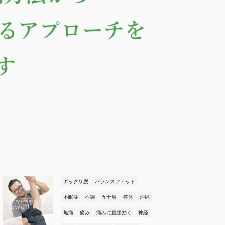
ギックリ腰
バランスフィット
不眠症
不調
五十肩
整体
沖縄
無痛
痛み
痛みに直接効く
神経