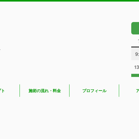
し
9
13
プト
施術の流れ・料金
プロフィール